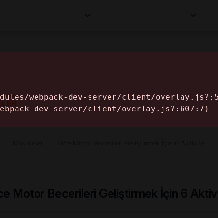
Kurumlar
Makaleler
Profesyoneller
Bilgi
İ
ELER
›
Makaleler
›
İnce Motor Becerileri Geliştirmek İçin 6 Aktivite
ce Motor Becerileri Geliştirmek İçin 6 Aktiv