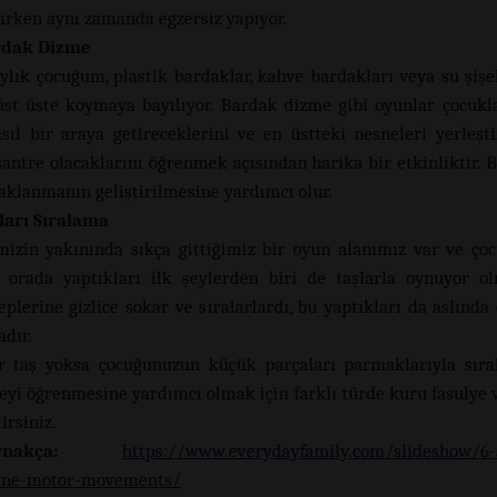
arken aynı zamanda egzersiz yapıyor.
dak Dizme
aylık çocuğum, plastik bardaklar, kahve bardakları veya su şişel
üst üste koymaya bayılıyor. Bardak dizme gibi oyunlar çocukla
asıl bir araya getireceklerini ve en üstteki nesneleri yerleşt
santre olacaklarını öğrenmek açısından harika bir etkinliktir. B
aklanmanın geliştirilmesine yardımcı olur.
ları Sıralama
mizin yakınında sıkça gittiğimiz bir oyun alanımız var ve ço
orada yaptıkları ilk şeylerden biri de taşlarla oynuyor ol
ceplerine gizlice sokar ve sıralarlardı, bu yaptıkları da aslınd
adır.
r taş yoksa çocuğunuzun küçük parçaları parmaklarıyla sıra
yi öğrenmesine yardımcı olmak için farklı türde kuru fasulye 
irsiniz.
aynakça:
https://www.everydayfamily.com/slideshow/6-a
fine-motor-movements/