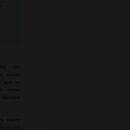
ze
iği için
her zaman
r açın ve
çok zaman
r öğrenme
en sadece
harika bir