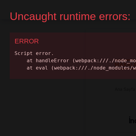
Ana Sayfa
Randevu Al
MAKAL
Ana Sayfa
İn