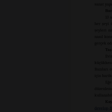
sanat yap
Bar
13 
her şeyi 
şeyleri n
nasıl kon
gerçek od
Taş
Evi
küçükken 
Bazıları 
için harik
Eğe
düzenleme
kullanabil
K
develop-