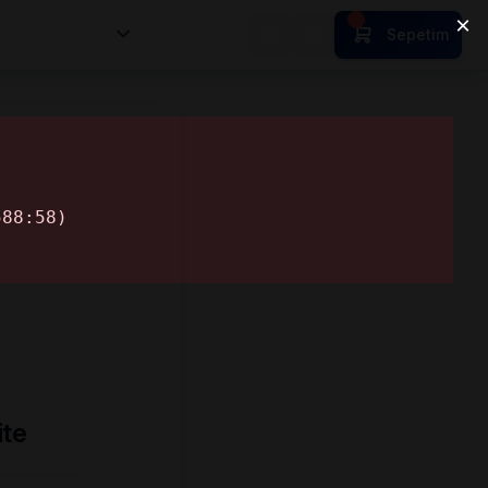
nsan Kıymetleri
Sepetim
ite