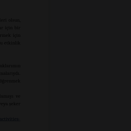
eri olsun,
r için bir
irmek için
u etkinlik
cuklarımın
malarıydı.
a öğrenmek
lamayı ve
veya şeker
ctivities-