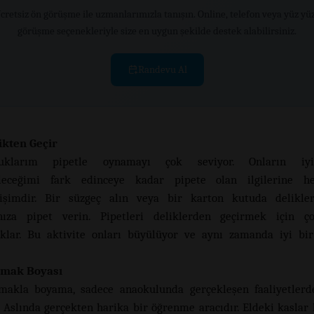
cretsiz ön görüşme ile uzmanlarımızla tanışın. Online, telefon veya yüz yü
görüşme seçenekleriyle size en uygun şekilde destek alabilirsiniz.
Randevu Al
ikten Geçir
uklarım pipetle oynamayı çok seviyor. Onların iyil
ileceğimi fark edinceye kadar pipete olan ilgilerine 
mişimdir. Bir süzgeç alın veya bir karton kutuda delikle
ınıza pipet verin. Pipetleri deliklerden geçirmek için 
aklar. Bu aktivite onları büyülüyor ve aynı zamanda iyi bi
mak Boyası
makla boyama, sadece anaokulunda gerçekleşen faaliyetlerd
l. Aslında gerçekten harika bir öğrenme aracıdır. Eldeki kaslar 