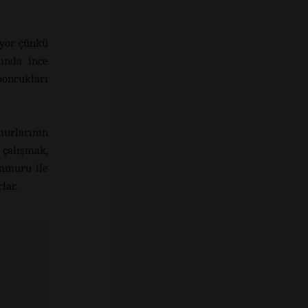
iyor çünkü
lında ince
oncukları
urlarının
 çalışmak,
hamuru ile
lar.