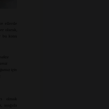
ve ellerde
er olarak,
r bu konu
rmekte
mamız
ğunuz için
.
mcı olmak
z, aşağıda