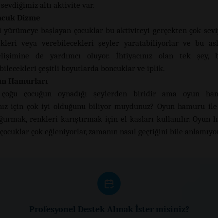
evdiğimiz altı aktivite var.
cuk Dizme
i yürümeye başlayan çocuklar bu aktiviteyi gerçekten çok sev
ekleri veya verebilecekleri şeyler yaratabiliyorlar ve bu as
lişimine de yardımcı oluyor. İhtiyacınız olan tek şey, b
bilecekleri çeşitli boyutlarda boncuklar ve iplik.
n Hamurları
çoğu çocuğun oynadığı şeylerden biridir ama oyun ham
nız için çok iyi olduğunu biliyor muydunuz? Oyun hamuru ile
oğurmak, renkleri karıştırmak için el kasları kullanılır. Oyun 
ocuklar çok eğleniyorlar, zamanın nasıl geçtiğini bile anlamıyor
Profesyonel Destek Almak İster misiniz?