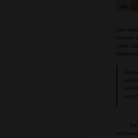
İnce moto
bulunan k
çocuk sa
düşünmek 
Çocukl
zorlan
öneril
terapi
Çoc
istiyorsa