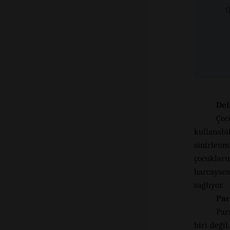
Ü
Del
Çoc
kullanab
sinirlen
çocuklar
harcayac
sağlıyor.
Par
Par
biri deği