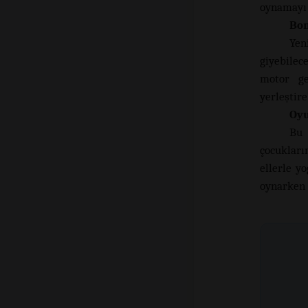
oynamayı s
Bon
Yen
giyebilec
motor ge
yerleştire
Oyu
Bu 
çocukları
ellerle y
oynarken ç