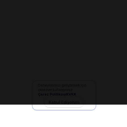
Deneyimimizi geliştirmek için
çerezler kullanıyoruz
Çerez Politikası
KVKK
Kabul Ediyorum