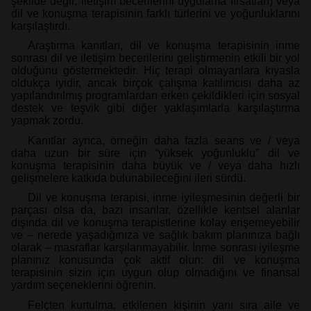
şekilde değil, iletişim becerilerini uygulama fırsatları) veya
dil ve konuşma terapisinin farklı türlerini ve yoğunluklarını
karşılaştırdı.
Araştırma kanıtları, dil ve konuşma terapisinin inme
sonrası dil ve iletişim becerilerini geliştirmenin etkili bir yol
olduğunu göstermektedir. Hiç terapi olmayanlara kıyasla
oldukça iyidir, ancak birçok çalışma katılımcısı daha az
yapılandırılmış programlardan erken çekildikleri için sosyal
destek ve teşvik gibi diğer yaklaşımlarla karşılaştırma
yapmak zordu.
Kanıtlar ayrıca, örneğin daha fazla seans ve / veya
daha uzun bir süre için “yüksek yoğunluklu” dil ve
konuşma terapisinin daha büyük ve / veya daha hızlı
gelişmelere katkıda bulunabileceğini ileri sürdü.
Dil ve konuşma terapisi, inme iyileşmesinin değerli bir
parçası olsa da, bazı insanlar, özellikle kentsel alanlar
dışında dil ve konuşma terapistlerine kolay erişemeyebilir
ve – nerede yaşadığınıza ve sağlık bakım planınıza bağlı
olarak – masraflar karşılanmayabilir. İnme sonrası iyileşme
planınız konusunda çok aktif olun: dil ve konuşma
terapisinin sizin için uygun olup olmadığını ve finansal
yardım seçeneklerini öğrenin.
Felçten kurtulma, etkilenen kişinin yanı sıra aile ve