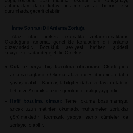
değişmektedir. Bazı insanlar okunan dili konuşmayı,
anlamaktan daha kolay bulabilir; ancak bunun tersi
durumlarda geçerli olabilir.
İnme Sonrası Dil Anlama Zorluğu
Afazi olan herkes okumakta zorlanmamaktadır.
Okuduğunu anlama, genellikle konuşulan dili anlama
düzeyindedir. Bozukluk seviyesi hafiften, şiddetli
seviyelere kadar değişebilir. Örnekler:
Çok az veya hiç bozulma olmaması
:
Okuduğunu
anlama sağlamdır. Okuma, afazi öncesi durumdan daha
yavaş olabilir. Karmaşık bilgiler daha zorlayıcı olabilir.
İletim ve Anomik afazide görülme olasılığı yaygındır.
Hafif bozulma olması:
Temel okuma bozulmamıştır,
ancak uzun metinleri okumada muhtemelen zorluklar
görülmektedir. Karmaşık yapıya sahip cümleler de
zorlayıcı olabilir.