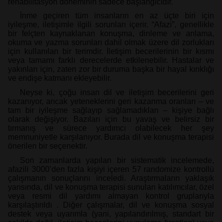
rehabilitasyon döneminin sadece başlangıcıdır.
İnme geçiren tüm insanların en az üçte biri için
iyileşme, iletişimle ilgili sorunları içerir. “Afazi”, genellikle
bir felçten kaynaklanan konuşma, dinleme ve anlama,
okuma ve yazma sorunları dahil olmak üzere dil zorlukları
için kullanılan bir terimdir. İletişim becerilerinin bir kısmı
veya tamamı farklı derecelerde etkilenebilir. Hastalar ve
yakınları için, zaten zor bir duruma başka bir hayal kırıklığı
ve endişe katmanı ekleyebilir.
Neyse ki, çoğu insan dil ve iletişim becerilerini geri
kazanıyor, ancak yeteneklerini geri kazanma oranları – ve
tam bir iyileşme sağlayıp sağlamadıkları – kişiye bağlı
olarak değişiyor. Bazıları için bu yavaş ve belirsiz bir
tırmanış ve sürece yardımcı olabilecek her şey
memnuniyetle karşılanıyor. Burada dil ve konuşma terapisi
önerilen bir seçenektir.
Son zamanlarda yapılan bir sistematik incelemede,
afazili 3000’den fazla kişiyi içeren 57 randomize kontrollü
çalışmanın sonuçlarını inceledi. Araştırmaların yaklaşık
yarısında, dil ve konuşma terapisi sunulan katılımcılar, özel
veya resmi dil yardımı almayan kontrol gruplarıyla
karşılaştırıldı . Diğer çalışmalar, dil ve konuşma sosyal
destek veya uyarımla (yani, yapılandırılmış, standart bir