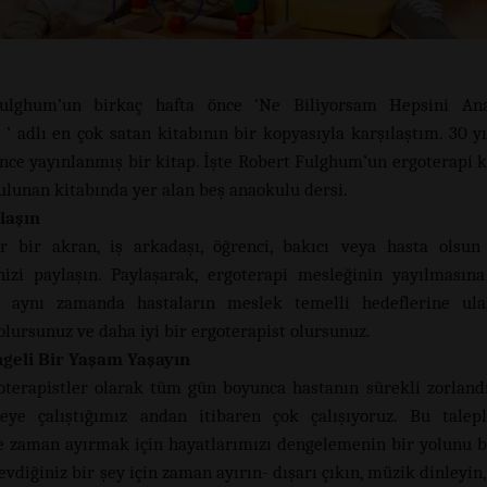
ulghum’un birkaç hafta önce ‘Ne Biliyorsam Hepsini An
’ adlı en çok satan kitabının bir kopyasıyla karşılaştım. 30 yı
önce yayınlanmış bir kitap. İşte Robert Fulghum’un ergoterapi 
ulunan kitabında yer alan beş anaokulu dersi.
laşın
er bir akran, iş arkadaşı, öğrenci, bakıcı veya hasta olsu
izi paylaşın. Paylaşarak, ergoterapi mesleğinin yayılmasın
z aynı zamanda hastaların meslek temelli hedeflerine ula
olursunuz ve daha iyi bir ergoterapist olursunuz.
geli Bir Yaşam Yaşayın
oterapistler olarak tüm gün boyunca hastanın sürekli zorlandı
meye çalıştığımız andan itibaren çok çalışıyoruz. Bu talep
 zaman ayırmak için hayatlarımızı dengelemenin bir yolunu b
vdiğiniz bir şey için zaman ayırın- dışarı çıkın, müzik dinleyin,