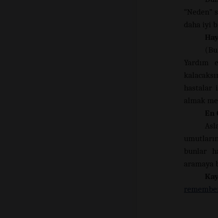
“Neden” s
daha iyi b
Hay
(Bu
Yardım e
kalacaksı
hastalar 
almak mes
En 
Asl
umutların
bunlar h
aramaya 
Kay
remember