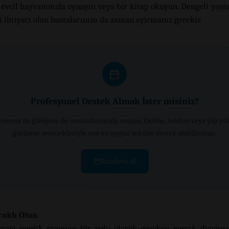
, evcil hayvanınızla oynayın veya bir kitap okuyun. Dengeli yaşa
i ihtiyacı olan hastalarınıza da zaman ayırmanız gerekir.
Profesyonel Destek Almak İster misiniz?
cretsiz ön görüşme ile uzmanlarımızla tanışın. Online, telefon veya yüz yü
görüşme seçenekleriyle size en uygun şekilde destek alabilirsiniz.
Randevu Al
aklı Olun
yayı merak etmenin bir yolu olarak çocuksu merak duygusu