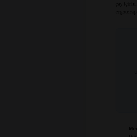
çay içirin
ergoterap
Ü
Mer
Dün