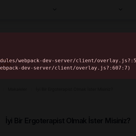
Kurumlar
Makaleler
Profesyoneller
Bilgi
İ
ELER
›
Makaleler
›
İyi Bir Ergoterapist Olmak İster Misiniz?
İyi Bir Ergoterapist Olmak İster Misiniz?