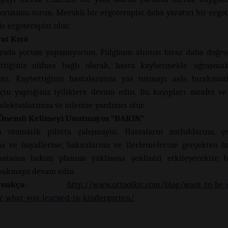
orusunu sorun. Meraklı bir ergoterapist daha yaratıcı bir ergot
ir ergoterapist olur.
at Kısa
rada yorum yapamıyorum. Fulghum alıntısı biraz daha doğru
ttiğiniz nüfusa bağlı olarak, hasta kaybetmekle uğraşma
nız. Kaybettiğiniz hastalarınıza yas tutmayı asla bırakma
için yaptığınız iyiliklere devam edin. Bu kayıpları zarafet ve
lektaşlarınıza ve ailenize yardımcı olur.
Önemli Kelimeyi Unutmayın “BAKIN”
a otomatik pilotta çalışmayın. Hastaların zorluklarına, çe
a ve hayallerine, bakıcılarına ve ilerlemelerine gerçekten 
astanın bakım planına yaklaşma şeklinizi etkileyecektir, 
bakmaya devam edin.
nakça:
http://www.ottoolkit.com/blog/want-to-be-
-what-you-learned-in-kindergarten/