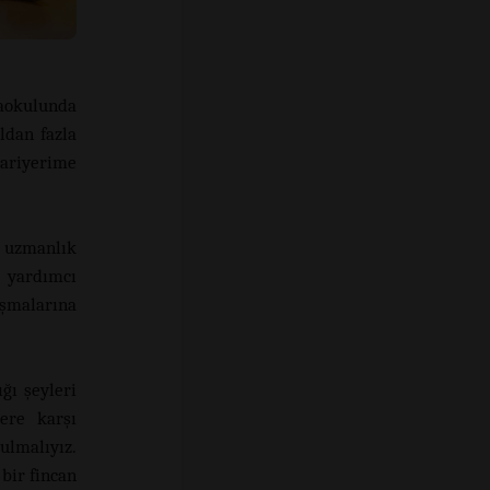
aokulunda
ldan fazla
kariyerime
n uzmanlık
a yardımcı
şmalarına
ğı şeyleri
lere karşı
ulmalıyız.
 bir fincan