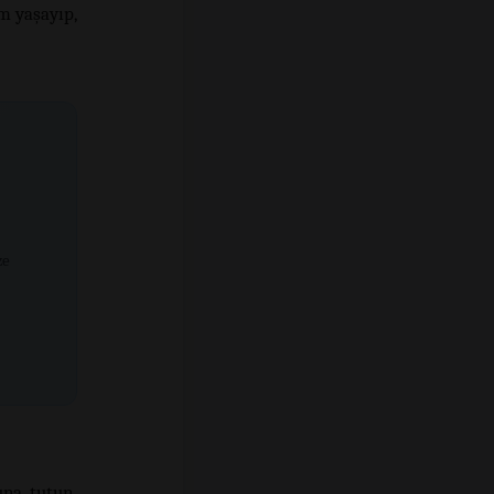
m yaşayıp,
ze
na tutun.