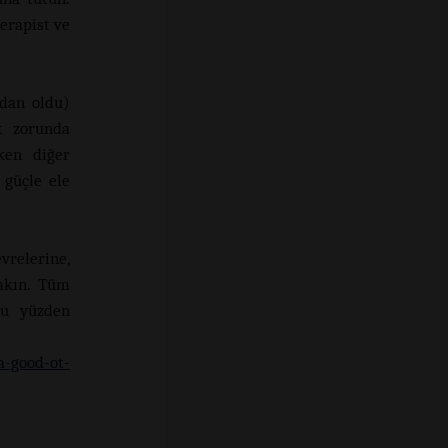
erapist ve
dan oldu)
k zorunda
zken diğer
 güçle ele
vrelerine,
bakın. Tüm
bu yüzden
a-good-ot-