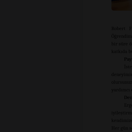
Robert F
Öğrendim 
bir süre 
katkıda b
Pay
İst
deneyimin
olursunu
yardımcı 
Den
Erg
iyileştir
kendimize
Her gün se