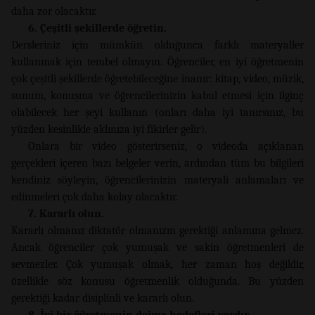
daha zor olacaktır.
6. Çeşitli şekillerde öğretin.
Dersleriniz için mümkün olduğunca farklı materyaller
kullanmak için tembel olmayın. Öğrenciler, en iyi öğretmenin
çok çeşitli şekillerde öğretebileceğine inanır: kitap, video, müzik,
sunum, konuşma ve öğrencilerinizin kabul etmesi için ilginç
olabilecek her şeyi kullanın (onları daha iyi tanırsınız, bu
yüzden kesinlikle aklınıza iyi fikirler gelir).
Onlara bir video gösterirseniz, o videoda açıklanan
gerçekleri içeren bazı belgeler verin, ardından tüm bu bilgileri
kendiniz söyleyin, öğrencilerinizin materyali anlamaları ve
edinmeleri çok daha kolay olacaktır.
7. Kararlı olun.
Kararlı olmanız diktatör olmanızın gerektiği anlamına gelmez.
Ancak öğrenciler çok yumuşak ve sakin öğretmenleri de
sevmezler. Çok yumuşak olmak, her zaman hoş değildir,
özellikle söz konusu öğretmenlik olduğunda. Bu yüzden
gerektiği kadar disiplinli ve kararlı olun.
8. İyi bir öğretmenin daima hedefleri vardır.