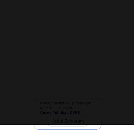
Deneyimimizi geliştirmek için
çerezler kullanıyoruz
Çerez Politikası
KVKK
Kabul Ediyorum