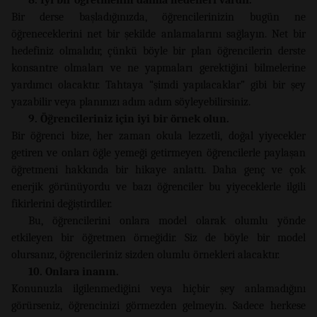
Bir derse başladığınızda, öğrencilerinizin bugün ne
öğreneceklerini net bir şekilde anlamalarını sağlayın. Net bir
hedefiniz olmalıdır, çünkü böyle bir plan öğrencilerin derste
konsantre olmaları ve ne yapmaları gerektiğini bilmelerine
yardımcı olacaktır. Tahtaya “şimdi yapılacaklar” gibi bir şey
yazabilir veya planınızı adım adım söyleyebilirsiniz.
9. Öğrencileriniz için iyi bir örnek olun.
Bir öğrenci bize, her zaman okula lezzetli, doğal yiyecekler
getiren ve onları öğle yemeği getirmeyen öğrencilerle paylaşan
öğretmeni hakkında bir hikaye anlattı. Daha genç ve çok
enerjik görünüyordu ve bazı öğrenciler bu yiyeceklerle ilgili
fikirlerini değiştirdiler.
Bu, öğrencilerini onlara model olarak olumlu yönde
etkileyen bir öğretmen örneğidir. Siz de böyle bir model
olursanız, öğrencileriniz sizden olumlu örnekleri alacaktır.
10. Onlara inanın.
Konunuzla ilgilenmediğini veya hiçbir şey anlamadığını
görürseniz, öğrencinizi görmezden gelmeyin. Sadece herkese