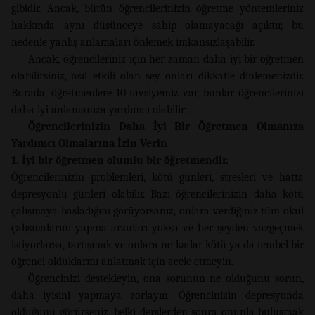
gibidir. Ancak, bütün öğrencilerinizin öğretme yöntemleriniz
hakkında aynı düşünceye sahip olamayacağı açıktır, bu
nedenle yanlış anlamaları önlemek imkansızlaşabilir.
Ancak, öğrencileriniz için her zaman daha iyi bir öğretmen
olabilirsiniz, asıl etkili olan şey onları dikkatle dinlemenizdir.
Burada, öğretmenlere 10 tavsiyemiz var, bunlar öğrencilerinizi
daha iyi anlamanıza yardımcı olabilir:
Öğrencilerinizin Daha İyi Bir Öğretmen Olmanıza
Yardımcı Olmalarına İzin Verin
1. İyi bir öğretmen olumlu bir öğretmendir.
Öğrencilerinizin problemleri, kötü günleri, stresleri ve hatta
depresyonlu günleri olabilir. Bazı öğrencilerinizin daha kötü
çalışmaya başladığını görüyorsanız, onlara verdiğiniz tüm okul
çalışmalarını yapma arzuları yoksa ve her şeyden vazgeçmek
istiyorlarsa, tartışmak ve onlara ne kadar kötü ya da tembel bir
öğrenci olduklarını anlatmak için acele etmeyin.
Öğrencinizi destekleyin, ona sorunun ne olduğunu sorun,
daha iyisini yapmaya zorlayın. Öğrencinizin depresyonda
olduğunu görürseniz, belki derslerden sonra onunla buluşmak