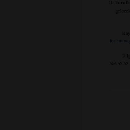
Tarafs
gelecek
Kay
for-manag
Dil
456 42 42
+9