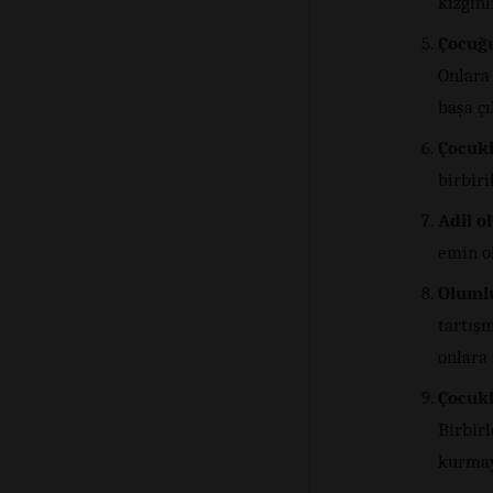
kızgınl
Çocuğu
Onlara
başa çı
Çocukl
birbiri
Adil o
emin o
Olumlu
tartış
onlara 
Çocukl
Birbirl
kurmay