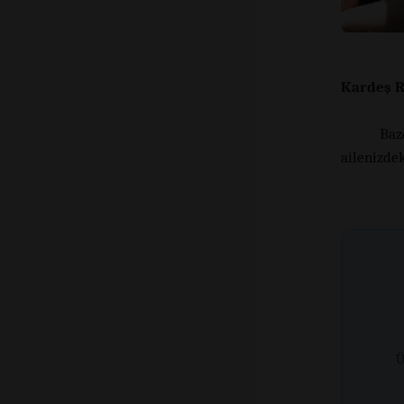
Kardeş R
Baz
ailenizdek
Ü