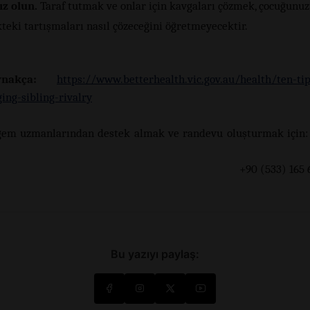
ız olun.
Taraf tutmak ve onlar için kavgaları çözmek, çocuğunu
teki tartışmaları nasıl çözeceğini öğretmeyecektir.
nakça:
https://www.betterhealth.vic.gov.au/health/ten-tip
ing-sibling-rivalry
gem uzmanlarından destek almak ve randevu oluşturmak için:
0 (533) 165 60 
Bu yazıyı paylaş: