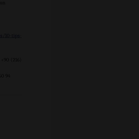
zun
s/10-tips-
 +90 (216)
94