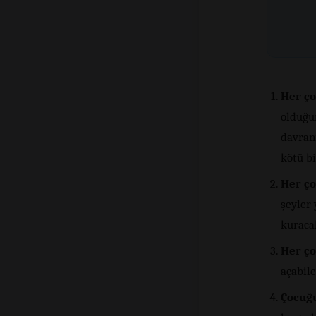
Her ço
olduğu
davran
kötü bi
Her ço
şeyler 
kuracak
Her ço
açabile
Çocuğu