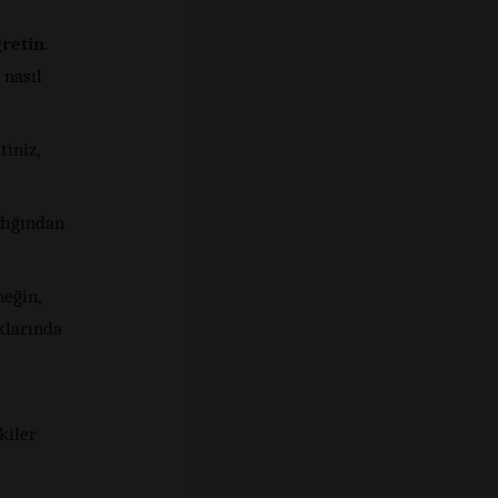
ğretin
.
 nasıl
iniz,
ldığından
neğin,
klarında
kiler