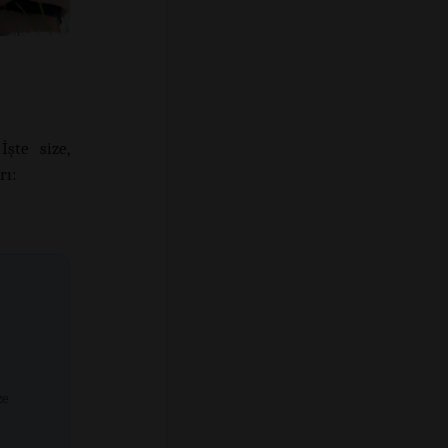
şte size,
rı:
ze