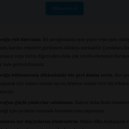
Randevu Al
cuğa eşit davranın
. İki çocuğunuzda aynı yaşta veya aynı cinsi
nda, kardeş rekabeti görülmesi oldukça normaldir. Çocuklara fa
ırsanız veya birini diğerinden daha çok tercih ederseniz durum
r hale getirebilirsiniz.
cuğa bölünmemiş dikkatinizle bir geri dönüş verin.
Her çoc
yapmak için onlara zaman ayırın, böylece sizinle bire bir etkile
lardır.
cuğun güçlü yönlerine odaklanın.
Sadece daha fazla rekabete
ceği için çocuklar arasında karşılaştırma yapmayın.
nuzun zor duygularını yönlendirin.
Onları öfke, kıskançlık 