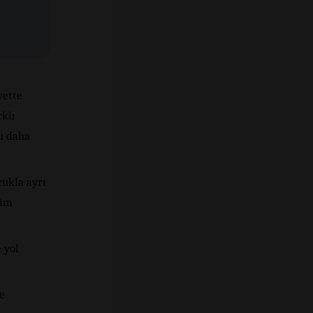
yette
rklı
u daha
ukla ayrı
şim
 yol
ve