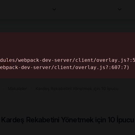
Kurumlar
Makaleler
Profesyoneller
Bilgi
İ
ELER
›
Makaleler
›
Kardeş Rekabetini Yönetmek için 10 İpucu
Kardeş Rekabetini Yönetmek için 10 İpucu