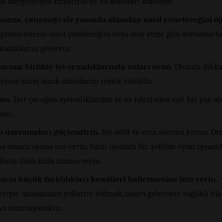
ık duygularıyla tanıştırın ve bu konuları konuşun.
nuza, çatışmayı siz yanında olmadan nasıl yöneteceğini ö
 problemlerin nasıl çözüleceğini veya alay etme gibi durumlarla
kacaklarını gösterin.
arınız birlikte iyi oynadıklarında onları övün.
Olumlu dikkat
lerine karşı nazik olmalarını teşvik edebilir.
lun.
Her çocuğun ayrıcalıklardan ve ev işlerinden eşit bir pay a
lun.
 davranışları güçlendirin.
Bir ödül ve ceza sistemi kurun. Ör
ma olunca oyuna ara verin, fakat uyumlu bir şekilde oyun oynadı
biraz daha fazla zaman verin.
arın küçük farklılıkları kendileri halletmesine izin verin.
eriyle uzlaşmanın yollarını bulmak, onları gelecekte sağlıklı iliş
a hazırlayacaktır.