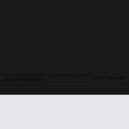
Deneyimimizi geliştirmek için çerezler kullanıyoruz
Kabul Ediyorum
Çerez Politikası
KVKK