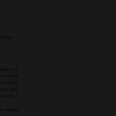
i benim
iyete
bize
üstesinden
ek belirli
mdan önce
ecektir ve
gı sorunlu