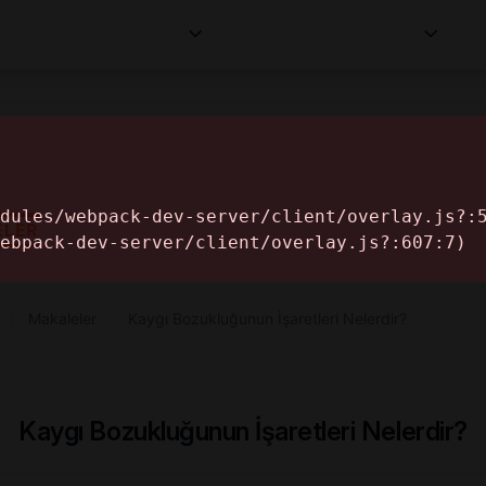
Kurumlar
Makaleler
Profesyoneller
Bilgi
İ
ELER
›
Makaleler
›
Kaygı Bozukluğunun İşaretleri Nelerdir?
Kaygı Bozukluğunun İşaretleri Nelerdir?