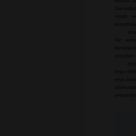
olabilir.
Durumları
tehdit e
deneyimle
Gen
tür zorl
karşılaşt
sonuçları
Ayn
veya cidd
veya dene
abartırl
yetenekler