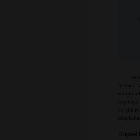
Ü
Dah
fiziksel
semptoml
duymaya b
ve gidere
döngüsüne
Bilişsel