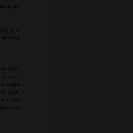
lemek için
altacak
ve
yaklaşım
 Dr. Aaron
l Davranış
e yenilik
kar amacı
dan fazla
 Makalenin