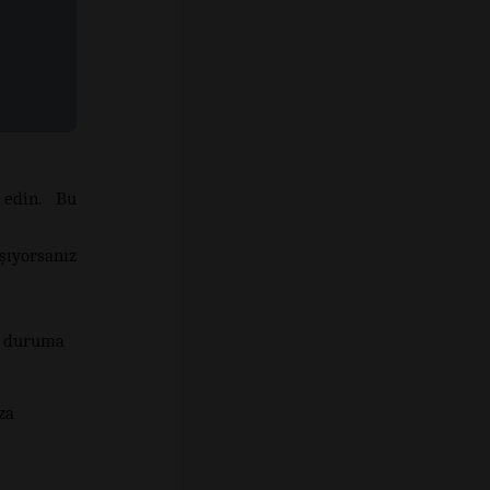
edin. Bu
şıyorsanız
nç duruma
za