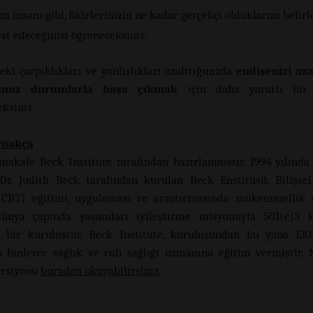
im insanı gibi, fikirlerinizin ne kadar gerçekçi olduklarını belir
est edeceğinizi öğreneceksiniz.
ki çarpıklıkları ve yanlışlıkları azalttığınızda
endişenizi az
unuz durumlarla başa çıkmak
için daha yararlı bir 
eksiniz.
ynakça
makale Beck Institute tarafından hazırlanmıştır. 1994 yılında
r. Judith Beck tarafından kurulan Beck Enstitüsü, Bilişse
 (CBT) eğitimi, uygulaması ve araştırmasında mükemmellik v
dünya çapında yaşamları iyileştirme misyonuyla 501(c)3 
 bir kuruluştur. Beck Institute, kuruluşundan bu yana 130’
 binlerce sağlık ve ruh sağlığı uzmanına eğitim vermiştir.
versiyonu
buradan okuyabilirsiniz.