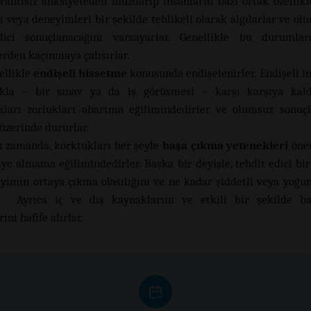
 Orantısız anksiyeteden muzdarip insanların bazı ortak özellikle
 veya deneyimleri bir şekilde tehlikeli olarak algılarlar ve ol
dici sonuçlanacağını varsayarlar. Genellikle bu durumla
rden kaçınmaya çalışırlar.
ellikle
endişeli hissetme
konusunda endişelenirler. Endişeli in
ukla – bir sınav ya da iş görüşmesi – karşı karşıya kaldı
ıkları zorlukları abartma eğilimindedirler ve olumsuz sonuçl
 üzerinde dururlar.
ı zamanda, korktukları her şeyle
başa çıkma yetenekleri
öne
iye almama eğilimindedirler. Başka bir deyişle, tehdit edici b
yimin ortaya çıkma olasılığını ve ne kadar şiddetli veya yoğun
ar. Ayrıca iç ve dış kaynaklarını ve etkili bir şekilde b
ini hafife alırlar.