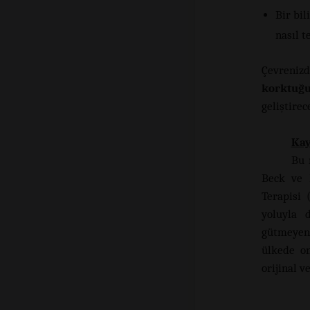
Bir bil
nasıl t
Çevrenizde
korktuğ
geliştirec
Ka
Bu 
Beck ve D
Terapisi
yoluyla 
gütmeyen
ülkede on
orijinal 