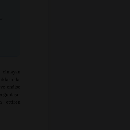
ze
ş olmayan
klarında,
ve endişe
yoğunlaşır
am ettiren