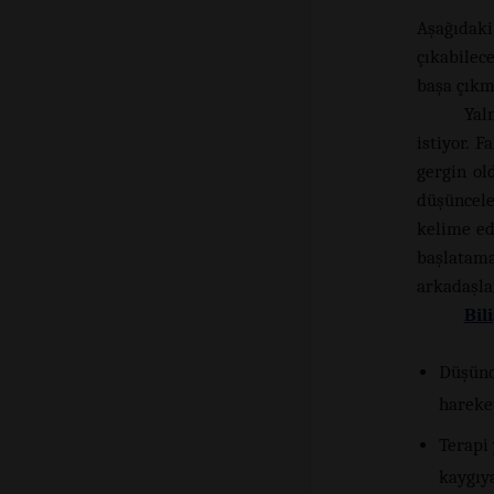
Aşağıdaki
çıkabilece
başa çıkm
Yal
istiyor. 
gergin ol
düşüncele
kelime ed
başlatama
arkadaşl
Bil
Düşünce
hareke
Terapi 
kaygıy