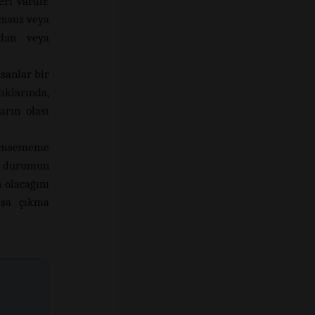
ri vardır.
umsuz veya
rdan veya
sanlar bir
klarında,
arın olası
msememe
ir durumun
 olacağını
aşa çıkma