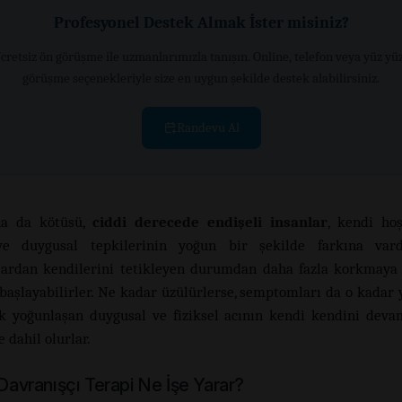
Profesyonel Destek Almak İster misiniz?
cretsiz ön görüşme ile uzmanlarımızla tanışın. Online, telefon veya yüz yü
görüşme seçenekleriyle size en uygun şekilde destek alabilirsiniz.
Randevu Al
a da kötüsü,
ciddi derecede endişeli insanlar
, kendi ho
 ve duygusal tepkilerinin yoğun bir şekilde farkına vardı
ardan kendilerini tetikleyen durumdan daha fazla korkmaya 
aşlayabilirler. Ne kadar üzülürlerse, semptomları da o kadar 
k yoğunlaşan duygusal ve fiziksel acının kendi kendini dev
 dahil olurlar.
 Davranışçı Terapi Ne İşe Yarar?