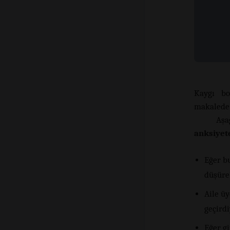
Kaygı b
makalede 
Aşa
anksiyet
Eğer b
düşüre
Aile üy
geçird
Eğer g