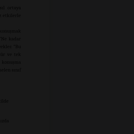
ıl ortaya
 etkilerle
a konuşmak
“Ne kadar
ekler. “Bu
nür ve tek
ve konuşma
elen sınıf
kilde
nızda