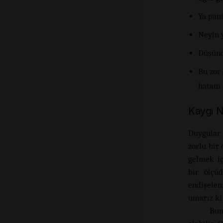
Ya pani
Neyin 
Düşünd
Bu zor
hatam 
Kaygı N
Duygular 
zorlu bir
gelmek iç
bir ölçü
endişelen
umarız ki
Bun