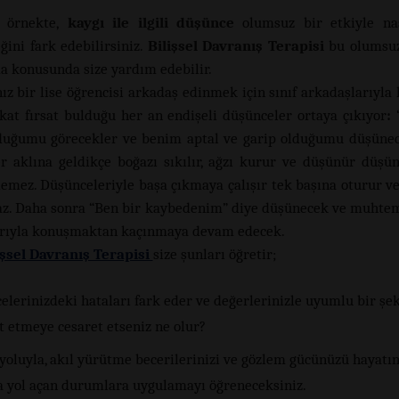
 örnekte,
kaygı ile ilgili düşünce
olumsuz bir etkiyle nas
ğini fark edebilirsiniz.
Bilişsel Davranış Terapisi
bu olumsuz
a konusunda size yardım edebilir.
nız bir lise öğrencisi arkadaş edinmek için sınıf arkadaşlarıyl
Fakat fırsat bulduğu her an endişeli düşünceler ortaya çıkıyor
:
duğumu görecekler ve benim aptal ve garip olduğumu düşünec
r aklına geldikçe boğazı sıkılır, ağzı kurur ve düşünür düşü
emez. Düşünceleriyle başa çıkmaya çalışır tek başına oturur 
z. Daha sonra “Ben bir kaybedenim” diye düşünecek ve muhtem
arıyla konuşmaktan kaçınmaya devam edecek.
işsel Davranış Terapisi
size şunları öğretir;
lerinizdeki hataları fark eder ve değerlerinizle uyumlu bir şe
t etmeye cesaret etseniz ne olur?
yoluyla, akıl yürütme becerilerinizi ve gözlem gücünüzü hayatı
a yol açan durumlara uygulamayı öğreneceksiniz.