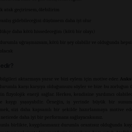
k atak geçirirsem, ölebilirim
yanlış gidebileceğini düşünsem daha iyi olur
ükçe daha kötü hissedeceğim (kötü bir olayı)
 durumla uğraşmazsam, kötü bir şey olabilir ve olduğunda heps
olacak
edir?
bilgileri aktarmaya yarar ve bizi eylem için motive eder.
Anks
 durumla karşı karşıya olduğumuzu söyler ve bize bu zorluğun 
in fizyolojik enerji sağlar. Herkes, kendisine yardımcı olabilec
de kaygı yaşayabilir. Örneğin, iş yerinde büyük bir sunu
mek, sizi daha kapsamlı bir şekilde hazırlanmaya motive ed
 neticede daha iyi bir performans sağlayacaksınız.
unla birlikte, kaygılanmanız durumla orantısız olduğunda kay