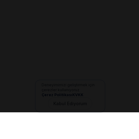
Deneyimimizi geliştirmek için
çerezler kullanıyoruz
Çerez Politikası
KVKK
Kabul Ediyorum