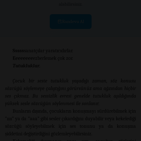
alabilirsiniz.
Randevu Al
Sssss
sanatçılar yaratıcıdırlar.
Eeeeeeee
ezberlemek çok zor.
Tutukluklar.
Çocuk bir seste tutukluk yaşadığı zaman, söz konusu
sözcüğü söylemeye çalıştığını görürsünüz ama ağzından hiçbir
ses çıkmaz. Bu sessizlik evresi genelde tutukluk aşıldığında
yüksek sesle sözcüğün söylenmesi ile sonlanır.
Bunların dışında, çocukların konuşmayı sürdürebilmek için
“ıııı” ya da “aaa” gibi sesler çıkardığını duyabilir veya kekelediği
sözcüğü söyleyebilmek için ses tonunu ya da konuşma
şiddetini değiştirdiğini gözlemleyebilirsiniz.