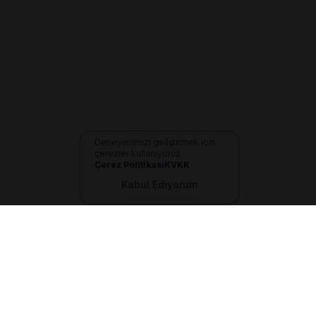
Deneyimimizi geliştirmek için
çerezler kullanıyoruz
Çerez Politikası
KVKK
Kabul Ediyorum
İletişim
+90 533 165 60 94
Mail