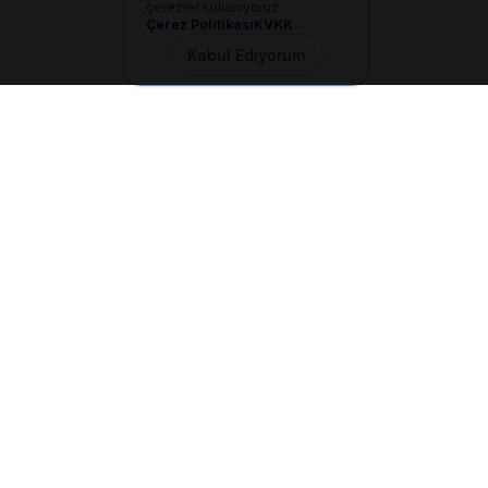
çerezler kullanıyoruz
Çerez Politikası
KVKK
Kabul Ediyorum
İletişim
+90 533 165 60 94
Mail
info@dilgem.com.tr
DİLGEM Genel Merkez
Pendik / İstanbul
Hızlı Linkler
Ana Sayfa
Makaleler
E-Dökümanlar