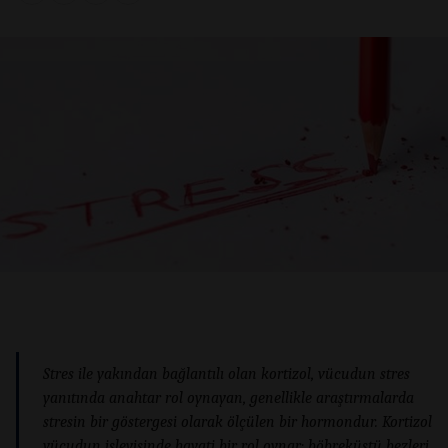
Stres ile yakından bağlantılı olan kortizol, vücudun stres
yanıtında anahtar rol oynayan, genellikle araştırmalarda
stresin bir göstergesi olarak ölçülen bir hormondur. Kortizol
vücudun işleyişinde hayati bir rol oynar; böbreküstü bezleri