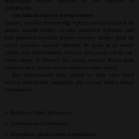
salgıladığınız kortizol miktarını en aza indirmek de
mümkündür.
Çok Fazla Kortizol ve Stresin Etkileri
Kortizol, vücudun strese verdiği tepkinin önemli ve yararlı bir
parçası olmakla birlikte, vücudun rahatlama tepkisinin aktif
hale getirilmesi önemlidir, böylece vücudun işlevleri stresli bir
olayın ardından normale dönebilir. Ne yazık ki şu andaki
yüksek stres kültürümüzde, vücudun stres yanıtı o kadar sık ​​
aktive oluyor ki, vücudun her zaman normale dönme şansı
kalmıyor, bu da kronik stres durumlarına neden oluyor.
Kan dolaşımındaki daha yüksek ve daha uzun süreli
kortizol seviyelerinin aşağıdakiler gibi olumsuz etkileri olduğu
bilinmektedir:
Zayıflamış bilişsel performans
Bastırılmış tiroid fonksiyonu
Hiperglisemi gibi kan şekeri dengesizlikleri