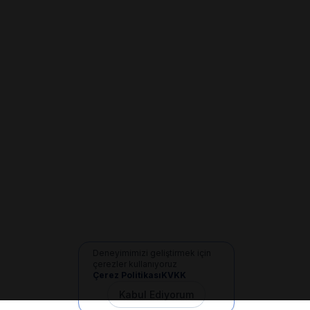
Deneyimimizi geliştirmek için
çerezler kullanıyoruz
Çerez Politikası
KVKK
Kabul Ediyorum