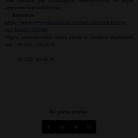
başa çıkmada çok zorlandığınızı hissediyorsanız, bir sağlık
uzmanına başvurabilirsiniz.
Kaynakça
https://www.verywellmind.com/cortisol-and-stress-how-to-
stay-healthy-3145080
Dilgem uzmanlarından destek almak ve randevu oluşturmak
için: +90 (216) 456 42 42
+90 (533) 165 60 94
Bu yazıyı paylaş: