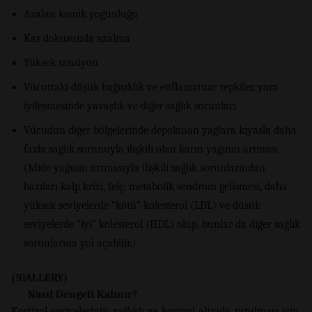
Azalan kemik yoğunluğu
Kas dokusunda azalma
Yüksek tansiyon
Vücuttaki düşük bağışıklık ve enflamatuar tepkiler, yara
iyileşmesinde yavaşlık ve diğer sağlık sorunları
Vücudun diğer bölgelerinde depolanan yağlara kıyasla daha
fazla sağlık sorunuyla ilişkili olan karın yağının artması
(Mide yağının artmasıyla ilişkili sağlık sorunlarından
bazıları kalp krizi, felç, metabolik sendrom gelişmesi, daha
yüksek seviyelerde “kötü” kolesterol (LDL) ve düşük
seviyelerde “iyi” kolesterol (HDL) olup, bunlar da diğer sağlık
sorunlarına yol açabilir.)
{!GALLERY}
Nasıl Dengeli Kalınır?
Kortizol seviyelerinin sağlıklı ve kontrol altında tutulması için,