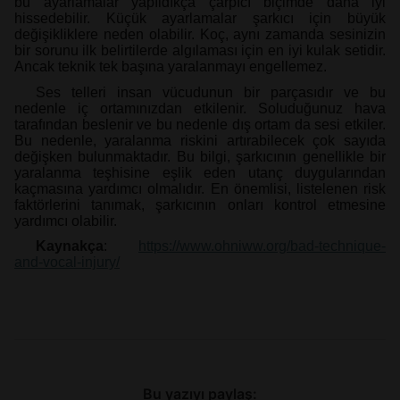
bu ayarlamalar yapıldıkça çarpıcı biçimde daha iyi
hissedebilir. Küçük ayarlamalar şarkıcı için büyük
değişikliklere neden olabilir. Koç, aynı zamanda sesinizin
bir sorunu ilk belirtilerde algılaması için en iyi kulak setidir.
Ancak teknik tek başına yaralanmayı engellemez.
Ses telleri insan vücudunun bir parçasıdır ve bu
nedenle iç ortamınızdan etkilenir. Soluduğunuz hava
tarafından beslenir ve bu nedenle dış ortam da sesi etkiler.
Bu nedenle, yaralanma riskini artırabilecek çok sayıda
değişken bulunmaktadır. Bu bilgi, şarkıcının genellikle bir
yaralanma teşhisine eşlik eden utanç duygularından
kaçmasına yardımcı olmalıdır. En önemlisi, listelenen risk
faktörlerini tanımak, şarkıcının onları kontrol etmesine
yardımcı olabilir.
Kaynakça
:
https://www.ohniww.org/bad-technique-
and-vocal-injury/
Bu yazıyı paylaş: