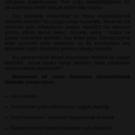
olduğunu kastediyorum. Pek çoğu birleştirildiğinde, bir
yaralanmaya neden olacak kadar kötü oluyor.
Ses tellerinde mükemmel bir fırtına oluşturabilecek
faktörler nelerdir? En yaygın unsur hastalıktır. Temel bir üst
solunum yolu enfeksiyonu (soğuk algınlığı) üst solunum
yolunu etkiler (buna burun, sinüsler, yutak / boğaz ve
gırtlak / ses telleri dahildir). Ses telleri şişer. Sanatçı şişmiş
teller üzerinde şarkı söylerken ya da konuşurken ses
tellerinde hasar meydana gelmesi oldukça olasıdır.
Bu, yaralanmanın temeli oluşmuştur. Hastalık en yaygın
faktördür, ancak başka hangi faktörler artan yaralanma
riskine katkıda bulunabilir?
Mükemmel bir vokal fırtınasına dönüşebilecek
faktörler şunları içerir:
Sık öksürme
Üst solunum yolu enfeksiyonu / soğuk algınlığı
Zayıf monitörler – kendinizi duyamamak ve itmek
Dumana maruz kalma (mekanda veya dışarıda)