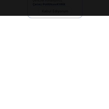
çerezler kullanıyoruz
Çerez Politikası
KVKK
Kabul Ediyorum
İletişim
+90 533 165 60 94
Mail
info@dilgem.com.tr
DİLGEM Genel Merkez
Pendik / İstanbul
Hızlı Linkler
Ana Sayfa
Makaleler
E-Dökümanlar
Kurum Devri