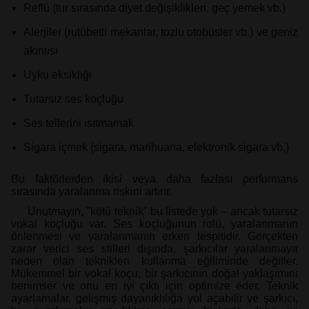
Reflü (tur sırasında diyet değişiklikleri, geç yemek vb.)
Alerjiler (rutübetli mekanlar, tozlu otobüsler vb.) ve geniz
akıntısı
Uyku eksikliği
Tutarsız ses koçluğu
Ses tellerini ısıtmamak
Sigara içmek (sigara, marihuana, elektronik sigara vb.)
Bu faktörlerden ikisi veya daha fazlası performans
sırasında yaralanma riskini artırır.
Unutmayın, "kötü teknik" bu listede yok – ancak tutarsız
vokal koçluğu var. Ses koçluğunun rolü, yaralanmanın
önlenmesi ve yaralanmanın erken tespitidir. Gerçekten
zarar verici ses stilleri dışında, şarkıcılar yaralanmaya
neden olan teknikleri kullanma eğiliminde değiller.
Mükemmel bir vokal koçu, bir şarkıcının doğal yaklaşımını
benimser ve onu en iyi çıktı için optimize eder. Teknik
ayarlamalar, gelişmiş dayanıklılığa yol açabilir ve şarkıcı,