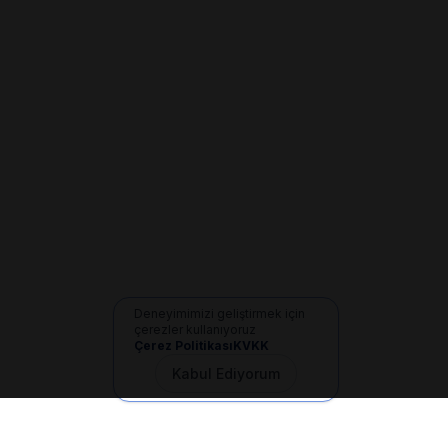
Deneyimimizi geliştirmek için
çerezler kullanıyoruz
Çerez Politikası
KVKK
Kabul Ediyorum