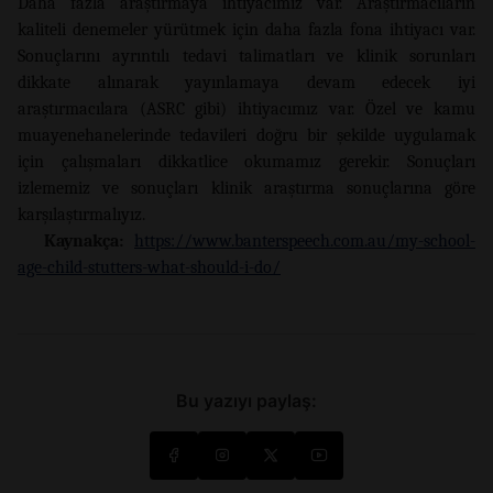
Daha fazla araştırmaya ihtiyacımız var. Araştırmacıların
kaliteli denemeler yürütmek için daha fazla fona ihtiyacı var.
Sonuçlarını ayrıntılı tedavi talimatları ve klinik sorunları
dikkate alınarak yayınlamaya devam edecek iyi
araştırmacılara (ASRC gibi) ihtiyacımız var. Özel ve kamu
muayenehanelerinde tedavileri doğru bir şekilde uygulamak
için çalışmaları dikkatlice okumamız gerekir. Sonuçları
izlememiz ve sonuçları klinik araştırma sonuçlarına göre
karşılaştırmalıyız.
Kaynakça:
https://www.banterspeech.com.au/my-school-
age-child-stutters-what-should-i-do/
Bu yazıyı paylaş: