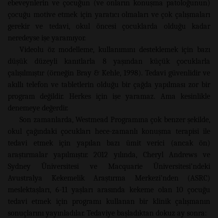
ebeveynlerin ve çocuğun (ve onların konuşma patoloğunun)
çocuğu motive etmek için yaratıcı olmaları ve çok çalışmaları
gerekir ve tedavi, okul öncesi çocuklarda olduğu kadar
neredeyse işe yaramıyor.
Videolu öz modelleme, kullanımını desteklemek için bazı
düşük düzeyli kanıtlarla 8 yaşından küçük çocuklarla
çalışılmıştır (örneğin Bray & Kehle, 1998). Tedavi güvenlidir ve
akıllı telefon ve tabletlerin olduğu bir çağda yapılması zor bir
program değildir. Herkes için işe yaramaz. Ama kesinlikle
denemeye değerdir.
Son zamanlarda, Westmead Programına çok benzer şekilde,
okul çağındaki çocukları hece-zamanlı konuşma terapisi ile
tedavi etmek için yapılan bazı ümit verici (ancak ön)
araştırmalar yapılmıştır. 2012 yılında, Cheryl Andrews ve
Sydney Üniversitesi ve Macquarie Üniversitesi’ndeki
Avustralya Kekemelik Araştırma Merkezi’nden (ASRC)
meslektaşları, 6-11 yaşları arasında kekeme olan 10 çocuğu
tedavi etmek için programı kullanan bir klinik çalışmanın
sonuçlarını yayınladılar. Tedaviye başladıktan dokuz ay sonra: