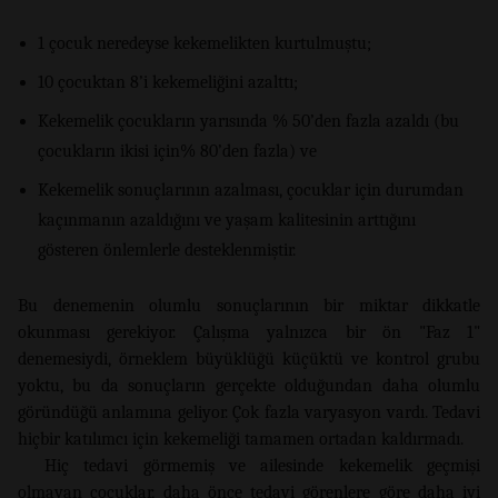
1 çocuk neredeyse kekemelikten kurtulmuştu;
10 çocuktan 8’i kekemeliğini azalttı;
Kekemelik çocukların yarısında % 50’den fazla azaldı (bu
çocukların ikisi için% 80’den fazla) ve
Kekemelik sonuçlarının azalması, çocuklar için durumdan
kaçınmanın azaldığını ve yaşam kalitesinin arttığını
gösteren önlemlerle desteklenmiştir.
Bu denemenin olumlu sonuçlarının bir miktar dikkatle
okunması gerekiyor. Çalışma yalnızca bir ön "Faz 1"
denemesiydi, örneklem büyüklüğü küçüktü ve kontrol grubu
yoktu, bu da sonuçların gerçekte olduğundan daha olumlu
göründüğü anlamına geliyor. Çok fazla varyasyon vardı. Tedavi
hiçbir katılımcı için kekemeliği tamamen ortadan kaldırmadı.
Hiç tedavi görmemiş ve ailesinde kekemelik geçmişi
olmayan çocuklar, daha önce tedavi görenlere göre daha iyi