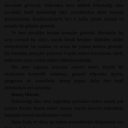
durumda göründü. Tedaviden önce şiddetli kekemeliği olan
çocuklar, hafif kekemeliği olan çocuklardan daha başarılı
görünüyordu. Katılımcıların% 90’ı 6 hafta içinde önemli ve
anında bir gelişme gösterdi.
Ve bazı çocuklar karışık sonuçlar gösterdi. Hecelerde bir
artış (nesnel bir ölçü), ancak kendi kendine bildirilen şiddet
seviyelerinde bir azalma ve artan bir yaşam kalitesi görüldü.
En önemlisi, sonuçlar yalnızca 9 aylık tedavi sonuçlarını izledi,
tedavinin uzun vadeli etkileri bilinmemektedir.
Her şeye rağmen, sonuçlar cesaret verici. Büyük bir
randomize kontrollü çalışmayı garanti ediyorlar. Ayrıca,
programa ek unsurlarla deney yapan daha ileri keşif
çalışmalara yol açıyorlar.
Sonuç Olarak;
Kekemeliği olan okul çağındaki çocukları tedavi etmek çok
zordur. Kanıta dayalı tedavi esastır. Ancak mevcut tedavilerin
hepsinin önemli sınırlamaları vardır.
Daha fazla ve daha iyi tedavi seçeneklerine ihtiyacımız var.