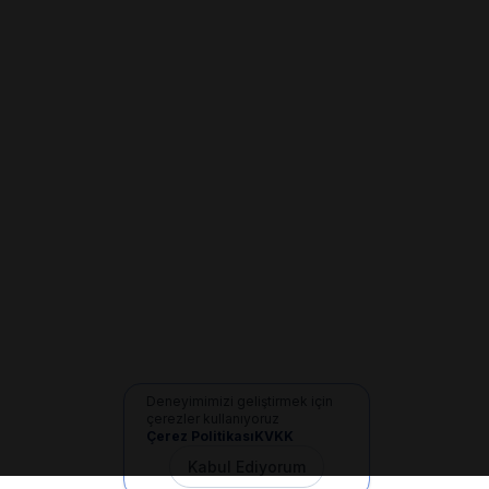
Deneyimimizi geliştirmek için
çerezler kullanıyoruz
Çerez Politikası
KVKK
Kabul Ediyorum