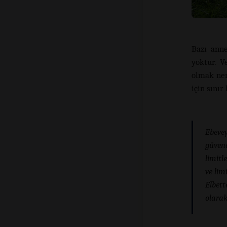
Bazı ann
yoktur. V
olmak ner
için sını
Ebevey
güvend
limitl
ve lim
Elbett
olarak