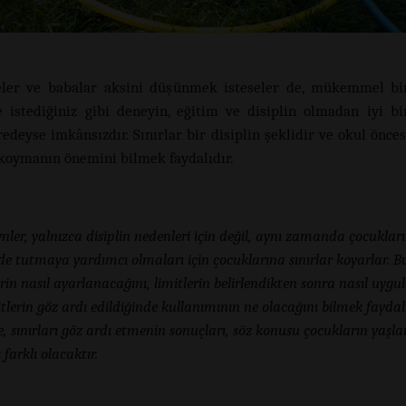
eler ve babalar aksini düşünmek isteseler de, mükemmel bi
e istediğiniz gibi deneyin, eğitim ve disiplin olmadan iyi b
edeyse imkânsızdır. Sınırlar bir disiplin şeklidir ve okul önces
r koymanın önemini bilmek faydalıdır.
nler, yalnızca disiplin nedenleri için değil, aynı zamanda çocukları
e tutmaya yardımcı olmaları için çocuklarına sınırlar koyarlar. B
erin nasıl ayarlanacağını, limitlerin belirlendikten sonra nasıl uyg
itlerin göz ardı edildiğinde kullanımının ne olacağını bilmek faydalı
e, sınırları göz ardı etmenin sonuçları, söz konusu çocukların yaşla
 farklı olacaktır.