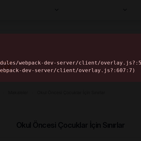
Kurumlar
Makaleler
Profesyoneller
Bilgi
İ
ELER
›
Makaleler
›
Okul Öncesi Çocuklar İçin Sınırlar
Okul Öncesi Çocuklar İçin Sınırlar