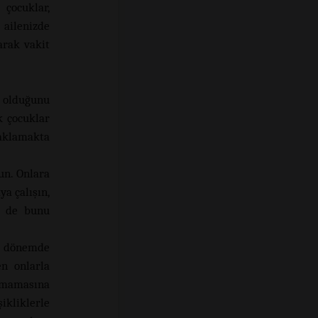
çocuklar,
 ailenizde
arak vakit
r olduğunu
k çocuklar
klamakta
un. Onlara
a çalışın,
i de bunu
i dönemde
en onlarla
olmamasına
ikliklerle