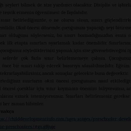
 şeyleri bilmek de size yardımcı olacaktır. Disiplin ve işbirliğ
e teşvik etmenin öğrenilmesi de faydalıdır.
 sınır belirlediğinizde, o ne olursa olsun, sınırı güçlendirirk
mlidir. Okul öncesi dönemde çocuğunuza yapacağı şeyi bitirmes
ırı olduğunu söylerseniz, bu sınırı bozmadığınızdan emin 
ek ilk etapta sınırları ayarlamak kadar önemlidir. Sınırlarınız
 çocuğunuz söylediklerinizi yapmak için size güvenebileceğini öğ
 seferde çok fazla sınır belirlememeye çalışın. Çocuğunuz
önce bir sınırı takip ederek başarıya ulaşabilmelidir. Eğitim
tekrarlayabilirsiniz, ancak sonuçlar gelecekte buna değecektir.
irlediğiniz sınırların okul öncesi çocuğunuzu nasıl etkilediğ
l öncesi çocuklar için sınır koymanın önemini biliyorsunuz, a
hlarını ezmek istemiyorsunuz. Sınırları belirlemeniz gerekse
i her zaman bilsinler.
ynakça
//childdevelopmentinfo.com/ages-stages/preschooler-devel
for-preschoolers/#gs.g8juje