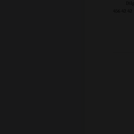
Dil
456 42 42
+9