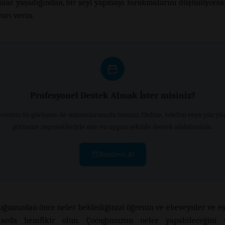
runlar yaşadığından, bir şeyi yapmayı bırakmalarını düşünüyorsan
yarı verin.
Profesyonel Destek Almak İster misiniz?
cretsiz ön görüşme ile uzmanlarımızla tanışın. Online, telefon veya yüz yü
görüşme seçenekleriyle size en uygun şekilde destek alabilirsiniz.
Randevu Al
uğunuzdan önce neler beklediğinizi öğrenin ve ebeveynler ve eş
arda hemfikir olun. Çocuğunuzun neler yapabileceğini