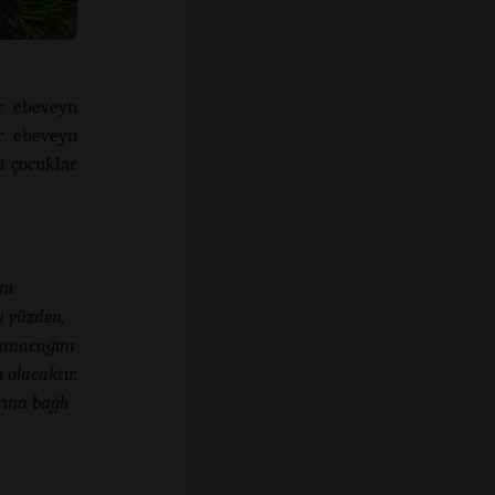
r ebeveyn
ir ebeveyn
i çocuklar
nı
u yüzden,
ulanacağını
 olacaktır.
rına bağlı