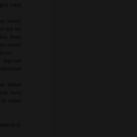
ini etkili
en tutarlı
i için bir
olun. Bunu
la tutarlı
renir.
 diğerine
 sürecinde
ine dikkat
ncak süreç
 de onları
opment-3-