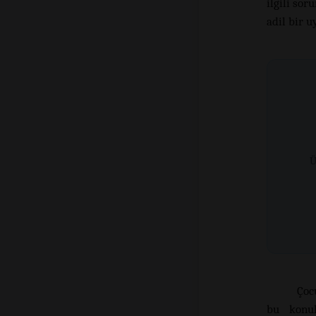
ilgili so
adil bir u
Ü
Çoc
bu konul