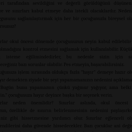
eri tarafından sevildiğini ve değerli görüldüğünü düşünen 
e ve sınırları kabul etmeye daha istekli olacaklardır. Neden
gusunu sağlamlaştırmak için her bir çocuğunuzla bireysel ol
orsunuz?
ırlar okul öncesi dönemde çocuğunuzun neyin kabul edilebili
olmadığını kontrol etmesini sağlamak için kullanılabilir. Küçü
i isteme eğilimindedirler, bu nedenle sizin için sa
eceğiniz bazı sorunlar olabilir. Pes etmeyin, başarabilirsiniz.
uğunuza işlem sırasında oldukça fazla “hayır” demeye hazır ol
yır demekten ziyade bir şeyi yapamamanızın nedenini açıklamay
 “Bugün bunu yapamazsın çünkü yağmur yağıyor, ama belk
sin.” çocuğunuza hayır deyince başka bir seçenek verin.
ırlar neden önemlidir? Sınırlar aslında, okul önces
un, özellikle de sınırın belirlenmesinin nedenini paylaşırk
ğiniz gibi hissetmesine yardımcı olur. Sınırlar eğlenceli 
ndilerini daha güvende hissedecekler. Bazı çocuklar ani değiş