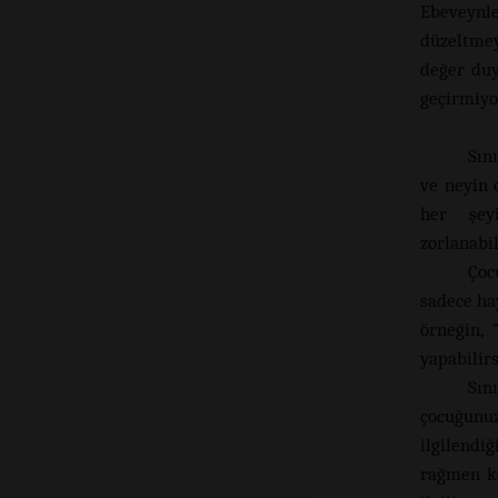
Ebeveynl
düzeltmey
değer duy
geçirmiy
Sın
ve neyin 
her şey
zorlanabil
Çoc
sadece ha
örneğin,
yapabilir
Sın
çocuğunuz
ilgilendi
rağmen ke