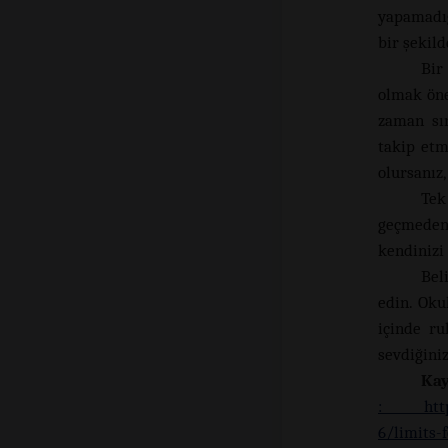
yapamadığı
bir şekild
Bir
olmak öne
zaman sın
takip etm
olursanız,
Tek
geçmeden 
kendinizi 
Bel
edin. Oku
içinde ru
sevdiğiniz
Ka
: https:
6/limits-