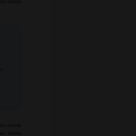
ız, onlara
ze
ler olarak
 ve henüz