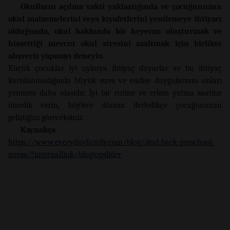
Okulların açılma vakti yaklaştığında ve çocuğunuzun
okul malzemelerini veya kıyafetlerini yenilemeye ihtiyacı
olduğunda, okul hakkında bir heyecan oluşturmak ve
hissettiği mevcut okul stresini azaltmak için birlikte
alışveriş yapmayı deneyin.
Küçük çocuklar iyi uykuya ihtiyaç duyarlar ve bu ihtiyaç
karşılanmadığında büyük stres ve endişe duygularının onları
yenmesi daha olasıdır. İyi bir rutine ve erken yatma saatine
öncelik verin, böylece dönem ilerledikçe çocuğunuzun
geliştiğini göreceksiniz.
Kaynakça
https://www.everydayfamily.com/blog/deal-back-preschool-
stress/?internallink=blogtopslider