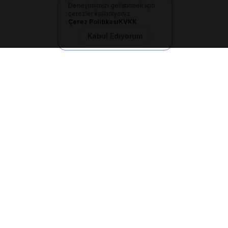
Deneyimimizi geliştirmek için
çerezler kullanıyoruz
Çerez Politikası
KVKK
Kabul Ediyorum
İletişim
+90 533 165 60 94
Mail
info@dilgem.com.tr
DİLGEM Genel Merkez
Pendik / İstanbul
Hızlı Linkler
Ana Sayfa
Makaleler