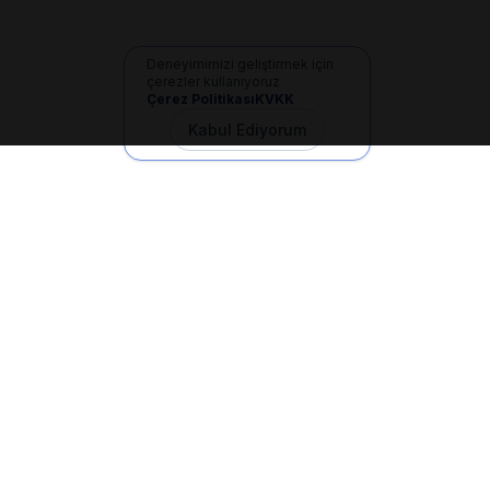
Deneyimimizi geliştirmek için
çerezler kullanıyoruz
Çerez Politikası
KVKK
Kabul Ediyorum
İletişim
+90 533 165 60 94
Mail
info@dilgem.com.tr
DİLGEM Genel Merkez
Pendik / İstanbul
Hızlı Linkler