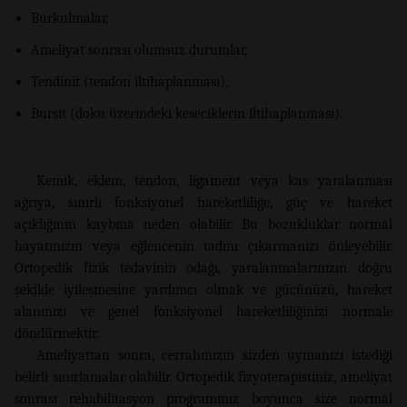
Burkulmalar,
Ameliyat sonrası olumsuz durumlar,
Tendinit (tendon iltihaplanması),
Bursit (doku üzerindeki keseciklerin iltihaplanması).
Kemik, eklem, tendon, ligament veya kas yaralanması
ağrıya, sınırlı fonksiyonel hareketliliğe, güç ve hareket
açıklığının kaybına neden olabilir. Bu bozukluklar normal
hayatınızın veya eğlencenin tadını çıkarmanızı önleyebilir.
Ortopedik fizik tedavinin odağı, yaralanmalarınızın doğru
şekilde iyileşmesine yardımcı olmak ve gücünüzü, hareket
alanınızı ve genel fonksiyonel hareketliliğinizi normale
döndürmektir.
Ameliyattan sonra, cerrahınızın sizden uymanızı istediği
belirli sınırlamalar olabilir. Ortopedik fizyoterapistiniz, ameliyat
sonrası rehabilitasyon programınız boyunca size normal