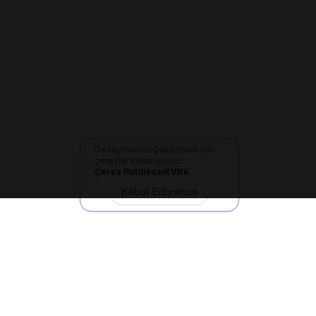
Deneyimimizi geliştirmek için
çerezler kullanıyoruz
Çerez Politikası
KVKK
Kabul Ediyorum
İletişim
+90 533 165 60 94
Mail