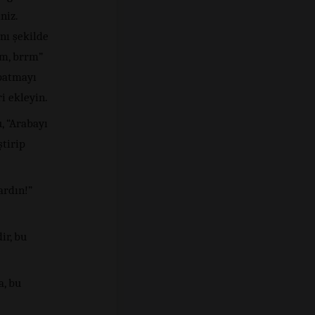
niz.
nı şekilde
rm, brrm”
apatmayı
i ekleyin.
, “Arabayı
ştirip
ardın!”
ir, bu
a, bu