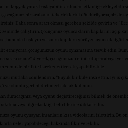
arını kopyalayarak başlayabilir, ardından etkinliğe ekleyebilirsi
, çocuğunuz bir arabanın tekerleklerini döndürüyorsa, siz de ay
irsiniz. Daha sonra aracı olması gereken şekilde çevirin ve “Br
k zeminde çalıştırın. Çocuğunuz oyuncakların kapılarını açıp k
sa, bununla başlayın ve sonra kapılara yürüyen oyuncak figürler
aklit etmiyorsa, çocuğunuzun oyunu oynamasına teşvik edin. Bunu
a sırası sende” diyerek, çocuğunuzun elini tutup arabaya yerle
n zeminde birlikte hareket ettirerek yapabilirsiniz.
uzu mutlaka ödüllendirin. “Büyük bir kule inşa ettin. İyi iş çık
gü ve olumlu geri bildirimleri sık sık kullanın.
an duracağınızı veya oyunu değiştireceğinizi bilmek de önemlid
sıkılma veya ilgi eksikliği belirtilerine dikkat edin.
uza oyunu oynayan insanların kısa videolarını izlettirin. Bu on
larla neler yapabileceği hakkında fikir verebilir.