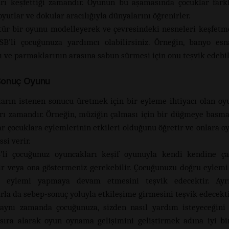
rı keşfettiği zamandır. Oyunun bu aşamasında çocuklar farklı
oyutlar ve dokular aracılığıyla dünyalarını öğrenirler.
tür bir oyunu modelleyerek ve çevresindeki nesneleri keşfetm
B’li çocuğunuza yardımcı olabilirsiniz. Örneğin, banyo es
ı ve parmaklarının arasına sabun sürmesi için onu teşvik edebil
onuç Oyunu
ların istenen sonucu üretmek için bir eyleme ihtiyacı olan oy
rı zamandır. Örneğin, müziğin çalması için bir düğmeye basma
ar çocuklara eylemlerinin etkileri olduğunu öğretir ve onlara o
ssi verir.
’li çocuğunuz oyuncakları keşif oyunuyla kendi kendine çal
ir veya ona göstermeniz gerekebilir. Çocuğunuzu doğru eylem
 eylemi yapmaya devam etmesini teşvik edecektir. Ayrı
rla da sebep-sonuç yoluyla etkileşime girmesini teşvik edecekti
aynı zamanda çocuğunuza, sizden nasıl yardım isteyeceğini
sıra alarak oyun oynama gelişimini geliştirmek adına iyi bir 