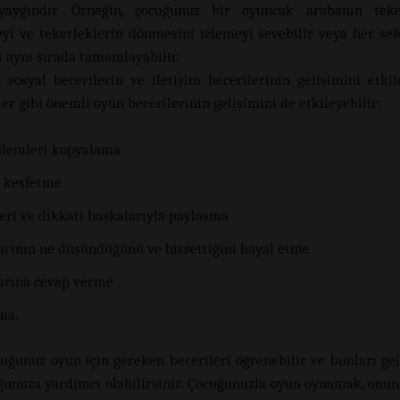
yaygındır. Örneğin, çocuğunuz bir oyuncak arabanın teker
i ve tekerleklerin dönmesini izlemeyi sevebilir veya her sef
 aynı sırada tamamlayabilir.
 sosyal becerilerin ve iletişim becerilerinin gelişimini etkil
er gibi önemli oyun becerilerinin gelişimini de etkileyebilir:
işlemleri kopyalama
 keşfetme
eri ve dikkati başkalarıyla paylaşma
arının ne düşündüğünü ve hissettiğini hayal etme
arına cevap verme
ma.
uğunuz oyun için gereken becerileri öğrenebilir ve bunları geliş
ğunuza yardımcı olabilirsiniz. Çocuğunuzla oyun oynamak, onunl