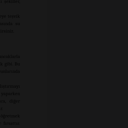
 şekiller,
eye teşvik
nasında su
irsiniz.
uncaklarla
k gibi. Bu
yunlarında
ıştırmayı
i yaparken
ca, diğer
r.
 öğretmek
fırsattır.