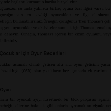
yinde bağlantı kurmanın harika bir yoludur.
uğunuzun şu anda yalnızca birkaç oyuna özel ilgisi varsa bu
, çocuğunuzun en sevdiği oyuncakları ve ilgi alanların
ek için kullanabilirsiniz. Örneğin, çocuğunuz Tren Thomas’ı çok 
aş yeni oyuncaklar ve aktiviteler sunmak için Thomas temalı o
ı deneyin. Örneğin, Thomas’ı içeren bir çizim oyununu veya
bilirsiniz.
 Çocuklar için Oyun Becerileri
uklar aşamalı olarak gelişen altı ana oyun gelişimi yaşar
 bozukluğu (OSB) olan çocukların her aşamada ek yardıma ih
 Oyun
ların bir oyuncak ayıyı hissetmek, bir blok parçasını ağzın
bebeğin ellerine bakmak gibi onlarla oynamaktan ziyade ne