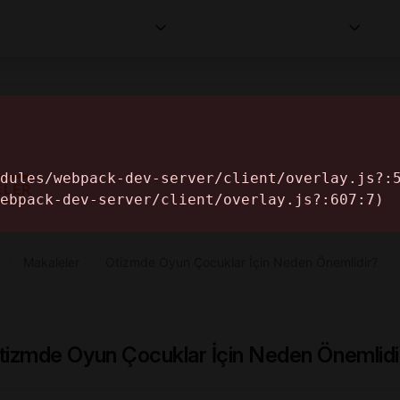
Kurumlar
Makaleler
Profesyoneller
Bilgi
İ
ELER
›
Makaleler
›
Otizmde Oyun Çocuklar İçin Neden Önemlidir?
tizmde Oyun Çocuklar İçin Neden Önemlidi