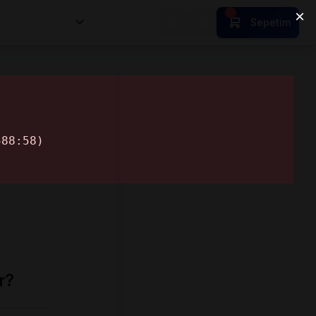
nsan Kıymetleri
Sepetim
r?