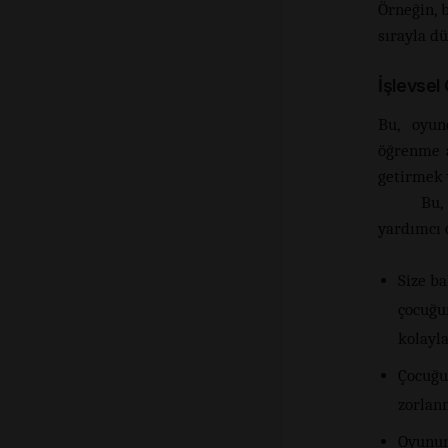
Örneğin, 
sırayla d
İ
şlevsel
Bu, oyun
öğrenme a
getirmek 
Bu,
yardımcı o
Size ba
çocuğu
kolayla
Çocuğu
zorlan
Oyunun