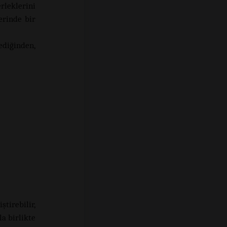
leklerini
erinde bir
ediğinden,
tirebilir,
a birlikte