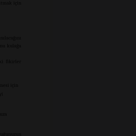
atmak için
ılacağını
onu kulağa
i fikirler
mesi için
yi
nuza
ocuğunuzun