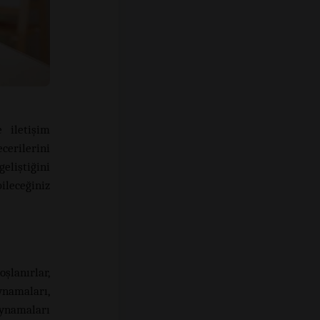
 iletişim
erilerini
eliştiğini
ileceğiniz
lanırlar,
ynamaları,
ynamaları