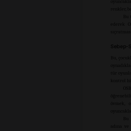
oyuncakla
renkler, b
Bu 
ederek OS
sıçratmas
Sebep-S
Bu, çocuk
oynadıkla
tür oyunl
kontrol hi
OSB
öğrenebil
övmek, o
oyuncakla
Bu 
adına ve 