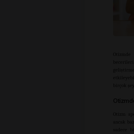
Otizmde 
becerile
geliştirm
etkileyeb
birçok şey
Otizmd
Otizm sp
ancak baz
sadece b