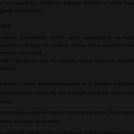
bir şeyi açmak için sırayla bir düğmeye basabilir ve tekrar kap
üğmeye basabilirsiniz.
 Oyun
cakların tasarlandığı şekilde nasıl oynanacağını ve kullan
şamasıdır. Örneğin, bir oyuncak arabayı itmek, oyuncak telef
veya bir topu atmak.
 OSB’li çocuğunuz için bir meydan okuma alanı ise, aşağıdak
labilir:
kabilmesi, sizinle iletişim kurabilmesi ve ne yaptığınızı görebil
nuzun karşısına oturun. Bu aynı zamanda onu oyuna dahil etme
ştırır.
nuzun sahip olduğu iki veya üç oyuncağı ona sunun. Bu, çocuğu
madan bir seçme şansı sunar.
a rehberlik etmek yerine çocuğunuzun yaptıklarına katılın. Ç