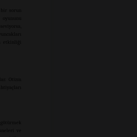
 bir sorun
ı oyununu
seviyorsa,
yuncakları
 etkinliği
lar. Otizm
tiyaçları
a götürmek
sneleri ve