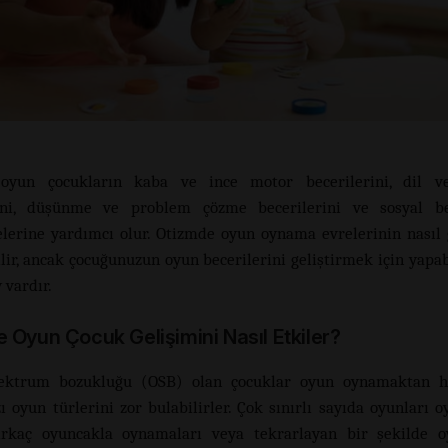
oyun çocukların kaba ve ince motor becerilerini, dil ve
rini, düşünme ve problem çözme becerilerini ve sosyal bec
elerine yardımcı olur. Otizmde oyun oynama evrelerinin nasıl g
ilir, ancak çocuğunuzun oyun becerilerini geliştirmek için yapab
 vardır.
e Oyun Çocuk Geli
şimini
Nasıl Etkiler?
ektrum bozukluğu (OSB) olan çocuklar oyun oynamaktan hoş
ı oyun türlerini zor bulabilirler. Çok sınırlı sayıda oyunları o
irkaç oyuncakla oynamaları veya tekrarlayan bir şekilde o