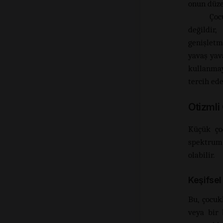
onun düze
Çoc
değildir
genişletm
yavaş yav
kullanmay
tercih ede
Otizmli
Küçük çoc
spektrum
olabilir.
Keşifsel
Bu, çocuk
veya bir 