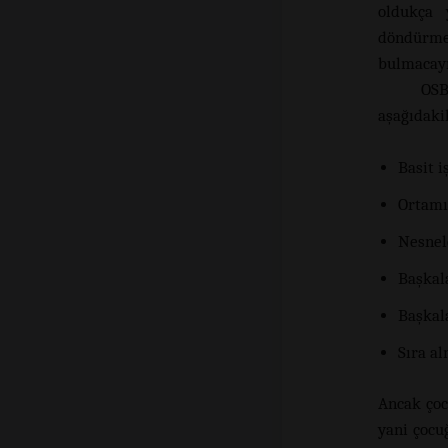
oldukça 
döndürmey
bulmacayı
OSB
aşağıdakil
Basit 
Ortamı
Nesnel
Başkal
Başkal
Sıra al
Ancak çoc
yani çocu