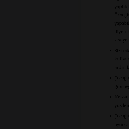
yaptıkl
Örneğin
yapabil
diyere
seviyor
Sizi t
kullanm
ardında
Çocuğun
gibi öv
Ne zam
yüzden 
Çocuğun
oyuncak