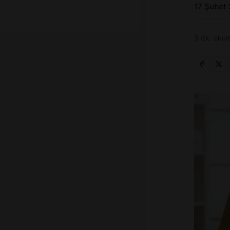
17 Şubat
9 dk. okum