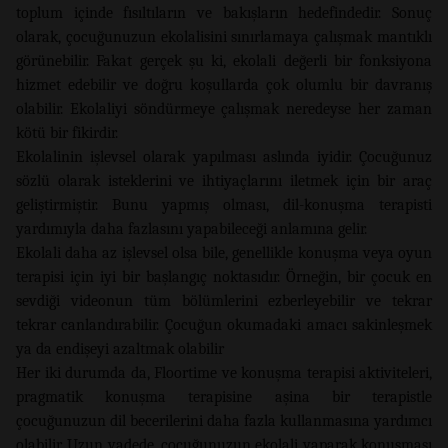
toplum içinde fısıltıların ve bakışların hedefindedir. Sonuç
olarak, çocuğunuzun ekolalisini sınırlamaya çalışmak mantıklı
görünebilir. Fakat gerçek şu ki, ekolali değerli bir fonksiyona
hizmet edebilir ve doğru koşullarda çok olumlu bir davranış
olabilir. Ekolaliyi söndürmeye çalışmak neredeyse her zaman
kötü bir fikirdir.
Ekolalinin işlevsel olarak yapılması aslında iyidir. Çocuğunuz
sözlü olarak isteklerini ve ihtiyaçlarını iletmek için bir araç
geliştirmiştir. Bunu yapmış olması, dil-konuşma terapisti
yardımıyla daha fazlasını yapabileceği anlamına gelir.
Ekolali daha az işlevsel olsa bile, genellikle konuşma veya oyun
terapisi için iyi bir başlangıç ​​noktasıdır. Örneğin, bir çocuk en
sevdiği videonun tüm bölümlerini ezberleyebilir ve tekrar
tekrar canlandırabilir. Çocuğun okumadaki amacı sakinleşmek
ya da endişeyi azaltmak olabilir
Her iki durumda da, Floortime ve konuşma terapisi aktiviteleri,
pragmatik konuşma terapisine aşina bir terapistle
çocuğunuzun dil becerilerini daha fazla kullanmasına yardımcı
olabilir. Uzun vadede, çocuğunuzun ekolali yaparak konuşması