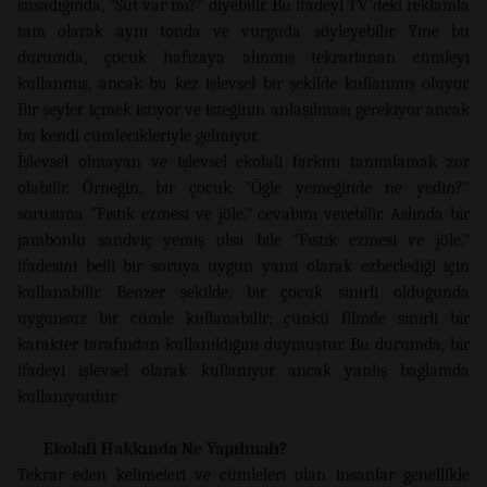
susadığında, "Süt var mı?" diyebilir. Bu ifadeyi TV’deki reklamla
tam olarak aynı tonda ve vurguda söyleyebilir. Yine bu
durumda, çocuk hafızaya alınmış tekrarlanan cümleyi
kullanmış, ancak bu kez işlevsel bir şekilde kullanmış oluyor.
Bir şeyler içmek istiyor ve isteğinin anlaşılması gerekiyor ancak
bu kendi cümlecikleriyle gelmiyor.
İşlevsel olmayan ve işlevsel ekolali farkını tanımlamak zor
olabilir. Örneğin, bir çocuk "Öğle yemeğinde ne yedin?"
sorusuna "Fıstık ezmesi ve jöle." cevabını verebilir. Aslında bir
jambonlu sandviç yemiş olsa bile "Fıstık ezmesi ve jöle."
ifadesini belli bir soruya uygun yanıt olarak ezberlediği için
kullanabilir. Benzer şekilde, bir çocuk sinirli olduğunda
uygunsuz bir cümle kullanabilir; çünkü filmde sinirli bir
karakter tarafından kullanıldığını duymuştur. Bu durumda, bir
ifadeyi işlevsel olarak kullanıyor ancak yanlış bağlamda
kullanıyordur.
Ekolali Hakkında Ne Yapılmalı?
Tekrar eden kelimeleri ve cümleleri olan insanlar genellikle