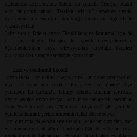
biçimlerine doğru atılmış önemli bir adımdır. Örneğin, otizmi
olan bir çocuk aslında "Teşekkür ederim." demekten ziyade,
öğretmenin cümlesini tam olarak öğretmenin söylediği şekilde
tekrarlayabilir.
Ezberlenmiş ifadeler ayrıca “kendi kendine konuşma” için de
bir araç olabilir. Örneğin, bir çocuk ebeveynlerinden,
öğretmenlerinden veya televizyondan duyduğu ifadeleri
kullanarak bu süreçte kendisiyle konuşabilir.
Hızlı ve Gecikmeli Ekolali
Bazen ekolali, hızlı olur. Örneğin, anne "Bir içecek ister misin?"
diyor ve çocuk aynı şekilde "Bir içecek ister misin?" diye
yanıtlıyor. Bu durumda, Johnny aslında annenin sorusuna
uygun şekilde cevap veriyor olabilir ve bir içecek isteyebilir.
Ama "evet lütfen" veya "limonata istiyorum" gibi yeni bir
cümle kullanmak yerine, annesinin dilini tekrar ediyor.
Bazı durumda da ekolali ertelenebilir. Çocuk bir çizgi film izler
ve daha sonraki bir gün o filmde gördüğü bir etkileşimi veya
orada duyduğu bir şarkıyı tekrarlar. Otizmi olan çocukların