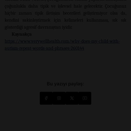
çoğunlukla daha tipik ve işlevsel hale gelecektir. Çocuğunuz
hiçbir zaman tipik iletişim becerileri geliştirmiyor olsa da,
kendini sakinleştirmek için kelimeleri kullanması, sık sık
gösterdiği agresif davranıştan iyidir.
Kaynakça
https://www.verywellhealth.com/why-does-my-child-with-
autism-repeat-words-and-phrases-260144
Bu yazıyı paylaş: