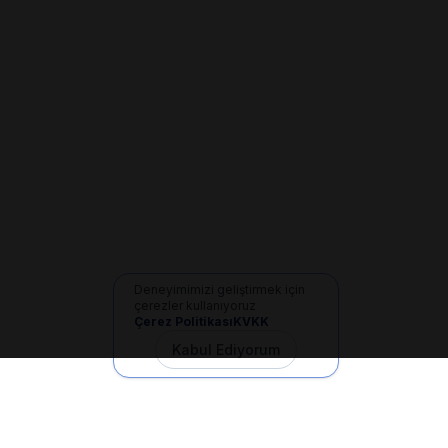
Deneyimimizi geliştirmek için
çerezler kullanıyoruz
Çerez Politikası
KVKK
Kabul Ediyorum