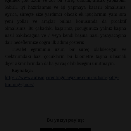
eğitmek çok uzun ve zor bir süreç olabilir, ancak yapılabilir.
Sabırlı, iyi hazırlanmış ve işi yapmaya kararlı olmalısınız.
Ayrıca, süreçte size yardımcı olacak ek ipuçlarının yanı sıra
yeni yollar ve araçlar bulma konusunda da proaktif
olmalısınız. Bu çabadaki başarınız, çocuğunuza yalnız başına
nasıl bakılacağına ve / veya kendi başına nasıl yaşayacağına
dair hedeflerinize doğru ilk adımı gösterir.
Tuvalet eğitiminin uzun bir süreç olabileceğini ve
spektrumdaki bazı çocukların bu kilometre taşına ulaşmak
diğer akranlarından daha yavaş olabileceğini unutmayın.
Kaynakça:
https://www.autismparentingmagazine.com/autism-potty-
training-guide/
Bu yazıyı paylaş: