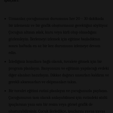
ipuçları:
Uzmanlar, çocuğunuzun durumunu her 20 – 30 dakikada
bir izlemeniz ve bir grafik oluşturmanız gerektiğini söylüyor.
Çocuğun altının ıslak, kuru veya kirli olup olmadığını
gözlemleyin. İlerlemeyi izlemek için eğitime başladıktan
sonra haftada en az bir kez durumunu izlemeye devam
edin.
İzlediğiniz koşullara bağlı olarak, tuvalete gitmek için bir
program planlayın. Banyonuzu ve eğitimin yapılacağı evdeki
diğer alanları hazırlayın. Dikkat dağıtıcı unsurları kaldırın ve
gerekli aksesuarları ve ekipmanları takın.
Bir tuvalet eğitimi rutini planlayın ve çocuğunuzla paylaşın.
Çocuğunuzun tam olarak anlayabilmesi için rutindeki sözlü
ipuçlarının yanı sıra bir resim veya görsel grafik de
oluşturabilirsiniz. Çocuk ilerledikçe, ipuçlarını yavaş yavaş