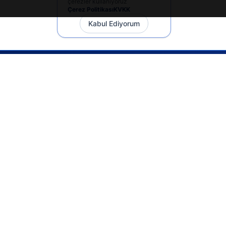
çerezler kullanıyoruz
Çerez Politikası
KVKK
Kabul Ediyorum
İletişim
+90 533 165 60 94
Mail
info@dilgem.com.tr
DİLGEM Genel Merkez
Pendik / İstanbul
Hızlı Linkler
Ana Sayfa
Makaleler
E-Dökümanlar
Kurum Devri
Danışan Yönlendirme Sistemi