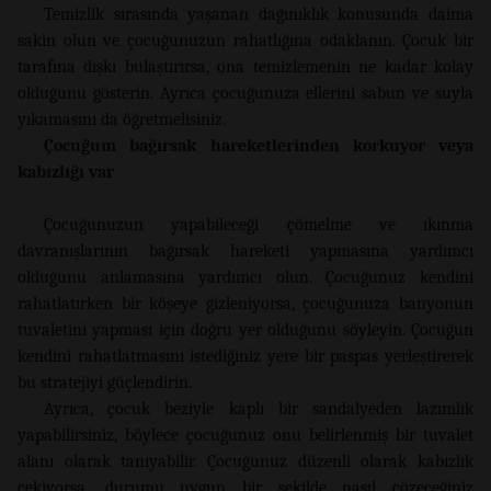
Temizlik sırasında yaşanan dağınıklık konusunda daima
sakin olun ve çocuğunuzun rahatlığına odaklanın. Çocuk bir
tarafına dışkı bulaştırırsa, ona temizlemenin ne kadar kolay
olduğunu gösterin. Ayrıca çocuğunuza ellerini sabun ve suyla
yıkamasını da öğretmelisiniz.
Çocuğum bağırsak hareketlerinden korkuyor veya
kabızlığı var
Çocuğunuzun yapabileceği çömelme ve ıkınma
davranışlarının bağırsak hareketi yapmasına yardımcı
olduğunu anlamasına yardımcı olun. Çocuğunuz kendini
rahatlatırken bir köşeye gizleniyorsa, çocuğunuza banyonun
tuvaletini yapması için doğru yer olduğunu söyleyin. Çocuğun
kendini rahatlatmasını istediğiniz yere bir paspas yerleştirerek
bu stratejiyi güçlendirin.
Ayrıca, çocuk beziyle kaplı bir sandalyeden lazımlık
yapabilirsiniz, böylece çocuğunuz onu belirlenmiş bir tuvalet
alanı olarak tanıyabilir. Çocuğunuz düzenli olarak kabızlık
çekiyorsa, durumu uygun bir şekilde nasıl çözeceğiniz