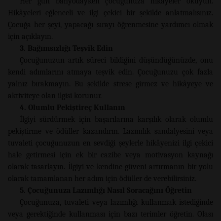
Her gün banyodayken çocuğunuza hikâyeler okuyun.
Hikâyeleri eğlenceli ve ilgi çekici bir şekilde anlatmalısınız.
Çocuğa her şeyi, yapacağı sırayı öğrenmesine yardımcı olmak
için açıklayın.
3. Bağımsızlığı Teşvik Edin
Çocuğunuzun artık süreci bildiğini düşündüğünüzde, onu
kendi adımlarını atmaya teşvik edin. Çocuğunuzu çok fazla
yalnız bırakmayın. Bu şekilde strese girmez ve hikâyeye ve
aktiviteye olan ilgisi korunur.
4. Olumlu Pekiştireç Kullanın
İlgiyi sürdürmek için başarılarına karşılık olarak olumlu
pekiştirme ve ödüller kazandırın. Lazımlık sandalyesini veya
tuvaleti çocuğunuzun en sevdiği şeylerle hikâyenizi ilgi çekici
hale getirmesi için ek bir cazibe veya motivasyon kaynağı
olarak tasarlayın. İlgiyi ve kendine güveni artırmanın bir yolu
olarak tamamlanan her adım için ödüller de verebilirsiniz.
5. Çocuğunuza Lazımlığı Nasıl Soracağını Öğretin
Çocuğunuza, tuvaleti veya lazımlığı kullanmak istediğinde
veya gerektiğinde kullanması için bazı terimler öğretin. Olası