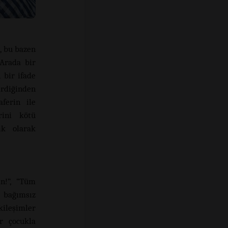
, bu bazen
 Arada bir
 bir ifade
irdiğinden
ferin ile
rini kötü
ık olarak
n!”, “Tüm
 bağımsız
kileşimler
ir çocukla