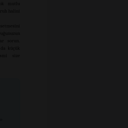
çok mutlu
ruh halini
setmesini
ocuğunuzun
ar sorun.
a da küçük
esmi size
ze