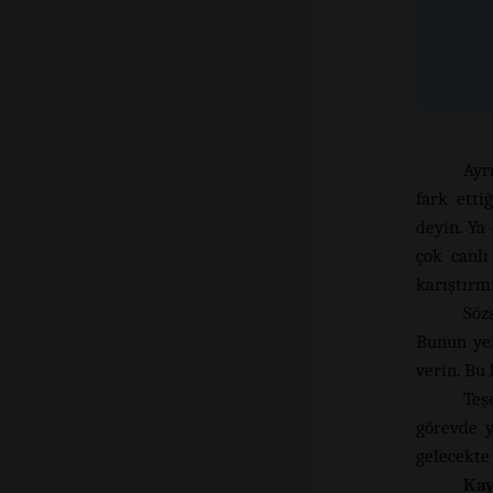
Ayr
fark etti
deyin. Ya
çok canlı
karıştırmı
Söz
Bunun yer
verin. Bu
Teş
görevde y
gelecekte 
Kay