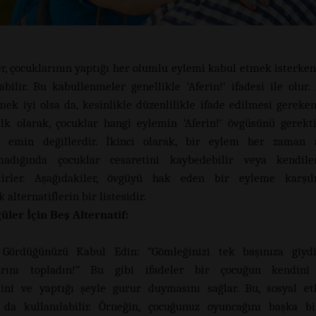
r, çocuklarının yaptığı her olumlu eylemi kabul etmek isterken
abilir. Bu kabullenmeler genellikle ‘Aferin!’ ifadesi ile olur.
mek iyi olsa da, kesinlikle düzenlilikle ifade edilmesi gereken
 İlk olarak, çocuklar hangi eylemin ‘Aferin!’ övgüsünü gerekt
le emin değillerdir. İkinci olarak, bir eylem her zaman a
madığında çocuklar cesaretini kaybedebilir veya kendile
ilirler. Aşağıdakiler, övgüyü hak eden bir eyleme karşıl
 alternatiflerin bir listesidir.
üler İçin Beş Alternatif:
Gördüğünüzü Kabul Edin: “Gömleğinizi tek başınıza giydi
arını topladın!” Bu gibi ifadeler bir çocuğun kendini
ini ve yaptığı şeyle gurur duymasını sağlar. Bu, sosyal et
 da kullanılabilir. Örneğin, çocuğunuz oyuncağını başka b