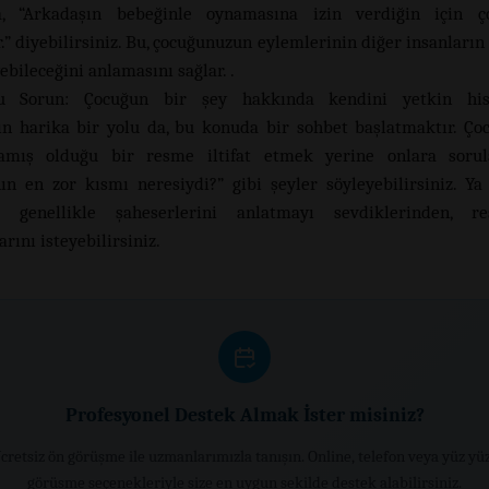
sa, “Arkadaşın bebeğinle oynamasına izin verdiğin için 
” diyebilirsiniz. Bu, çocuğunuzun eylemlerinin diğer insanların 
ebileceğini anlamasını sağlar. .
u Sorun: Çocuğun bir şey hakkında kendini yetkin his
n harika bir yolu da, bu konuda bir sohbet başlatmaktır. Ç
amış olduğu bir resme iltifat etmek yerine onlara sorul
n en zor kısmı neresiydi?” gibi şeyler söyleyebilirsiniz. Y
ar genellikle şaheserlerini anlatmayı sevdiklerinden, r
rını isteyebilirsiniz.
Profesyonel Destek Almak İster misiniz?
cretsiz ön görüşme ile uzmanlarımızla tanışın. Online, telefon veya yüz yü
görüşme seçenekleriyle size en uygun şekilde destek alabilirsiniz.