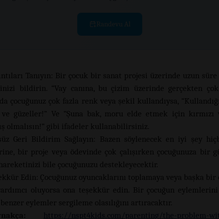
Randevu Al
ıntıları Tanıyın: Bir çocuk bir sanat projesi üzerinde uzun süre 
ğinizi bildirin. “Vay canına, bu çizim üzerinde gerçekten çok 
 da çocuğunuz çok fazla renk veya şekil kullandıysa, “Kullandığ
 ve güzeller!” Ve “Şuna bak, moru elde etmek için kırmızı
ş olmalısın!” gibi ifadeler kullanabilirsiniz.
süz Geri Bildirim Sağlayın: Bazen söylenecek en iyi şey hiçb
ine, bir proje veya ödevinde çok çalışırken çocuğunuza bir
 hareketinizi bile çocuğunuzu destekleyecektir.
ekkür Edin: Çocuğunuz oyuncaklarını toplamaya veya başka bir 
ardımcı oluyorsa ona teşekkür edin. Bir çocuğun eylemlerini
benzer eylemler sergileme olasılığını artıracaktır.
nakça:
https://nspt4kids.com/parenting/the-problem-wit