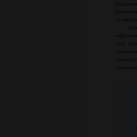
paylaşır
görünüyor.
de etkiley
Sor
sağlamanı
yeni boy
“Boyamanı
sanatçıl
açıklamala
Ü