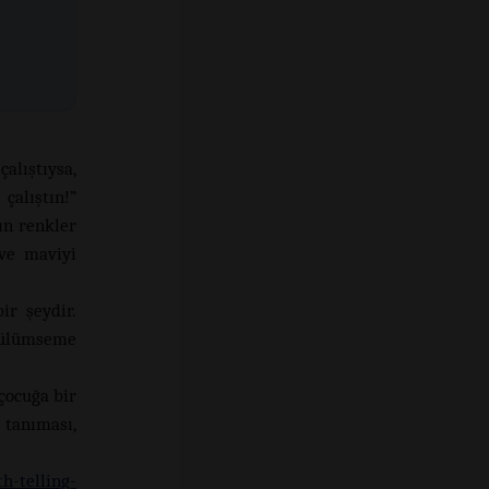
çalıştıysa,
çalıştın!”
ın renkler
 ve maviyi
ir şeydir.
 gülümseme
çocuğa bir
 tanıması,
h-telling-