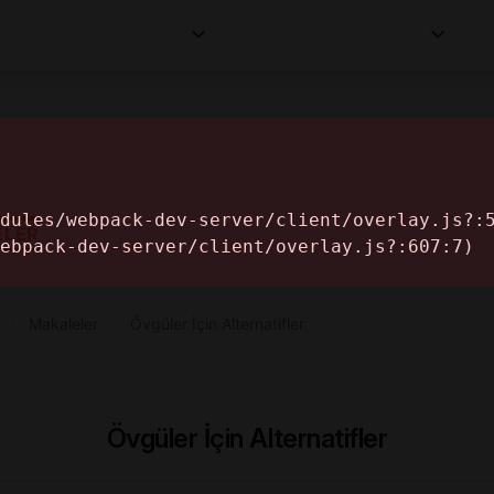
Kurumlar
Makaleler
Profesyoneller
Bilgi
İ
ELER
›
Makaleler
›
Övgüler İçin Alternatifler
Övgüler İçin Alternatifler