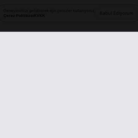
Deneyimimizi geliştirmek için çerezler kullanıyoruz
Kabul Ediyorum
Çerez Politikası
KVKK
Mail
info@dilgem.com.tr
nkler
Başvurular
PROFESYONEL ÜYE
fa