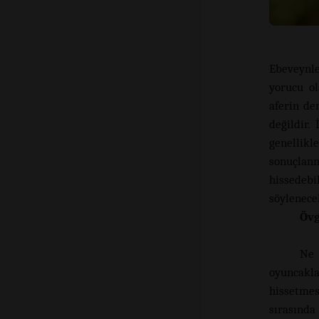
Ebeveynle
yorucu ol
aferin de
değildir.
genellik
sonuçlan
hissedeb
söylenecek
Övg
Ne 
oyuncakl
hissetmes
sırasında