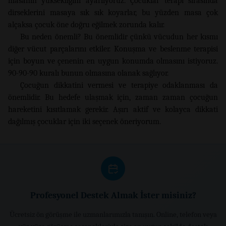
masanın yüksekliğini ayarlıyoruz. Çocuklar terapi sırasında
dirseklerini masaya sık sık koyarlar, bu yüzden masa çok
alçaksa çocuk öne doğru eğilmek zorunda kalır.
Bu neden önemli? Bu önemlidir çünkü vücudun her kısmı
diğer vücut parçalarını etkiler. Konuşma ve beslenme terapisi
için boyun ve çenenin en uygun konumda olmasını istiyoruz.
90-90-90 kuralı bunun olmasına olanak sağlıyor.
Çocuğun dikkatini vermesi ve terapiye odaklanması da
önemlidir. Bu hedefe ulaşmak için, zaman zaman çocuğun
hareketini kısıtlamak gerekir. Aşırı aktif ve kolayca dikkati
dağılmış çocuklar için iki seçenek öneriyorum.
Profesyonel Destek Almak İster misiniz?
Ücretsiz ön görüşme ile uzmanlarımızla tanışın. Online, telefon veya