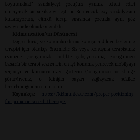
boyutundaki” sandalyeyi çocuğun yanına tehdit edici
olmayacak bir şekilde yerleştirin. Ben çocuk boy sandalyesini
kullanıyorum, çünkü terapi sırasında çocukla aynı göz
seviyesinde olmak önemlidir.
Kidmuncation’un Düşüncesi
Doğru duruş ve konumlandırma konuşma dili ve beslenme
terapisi için oldukça önemlidir. Siz veya konuşma terapistiniz
evinizde çocuğunuzla birlikte çalışıyorsanız, çocuğunuzu
başarılı bir terapi seansı için en iyi konuma getirecek mobilyayı
seçmeye ve kurmaya özen gösterin. Çocuğunuzu bir kliniğe
götürürseniz, o kliniğin başarı sağlayacak şekilde
hazırlandığından emin olun.
Kaynakça:
https://kidmunicate.com/proper-positioning-
for-pediatric-speech-therapy/