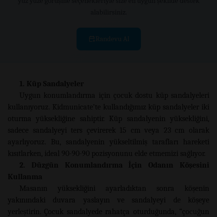
yüz yüze görüşme seçenekleriyle size en uygun şekilde destek
alabilirsiniz.
Randevu Al
1. Küp Sandalyeler
Uygun konumlandırma için çocuk dostu küp sandalyeleri
kullanıyoruz. Kidmunicate’te kullandığımız küp sandalyeler iki
oturma yüksekliğine sahiptir. Küp sandalyenin yüksekliğini,
sadece sandalyeyi ters çevirerek 15 cm veya 23 cm olarak
ayarlıyoruz. Bu, sandalyenin yükseltilmiş tarafları hareketi
kısıtlarken, ideal 90-90-90 pozisyonunu elde etmemizi sağlıyor.
2. Düzgün Konumlandırma İçin Odanın Köşesini
Kullanma
Masanın yüksekliğini ayarladıktan sonra köşenin
yakınındaki duvara yaslayın ve sandalyeyi de köşeye
yerleştirin. Çocuk sandalyede rahatça oturduğunda, “çocuğun