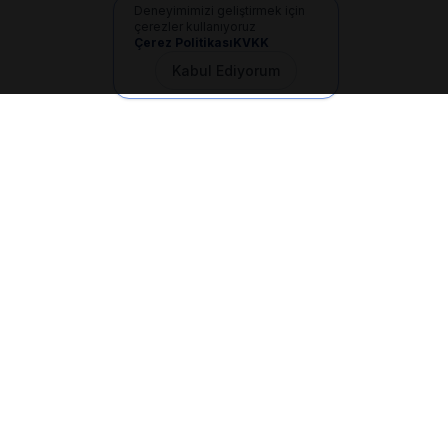
Deneyimimizi geliştirmek için
çerezler kullanıyoruz
Çerez Politikası
KVKK
Kabul Ediyorum
İletişim
+90 533 165 60 94
Mail
info@dilgem.com.tr
DİLGEM Genel Merkez
Pendik / İstanbul
Hızlı Linkler
Ana Sayfa
Makaleler