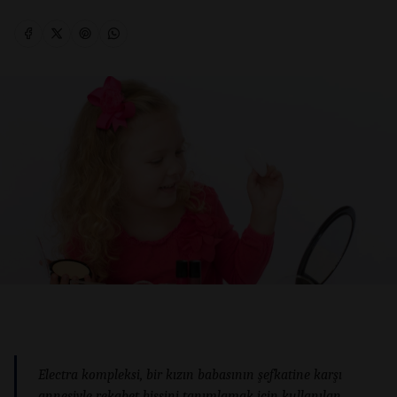
Electra kompleksi, bir kızın babasının şefkatine karşı
annesiyle rekabet hissini tanımlamak için kullanılan