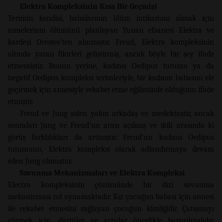
Elektra Kompleksinin Kısa Bir Geçmişi
Terimin kendisi, babalarının ölüm intikamını almak için
annelerinin ölümünü planlayan Yunan efsanesi Elektra ve
kardeşi Orestes’ten alınmıştır. Freud, Elektra kompleksinin
altında yatan fikirleri geliştirmiş, ancak böyle bir şey ifade
etmemiştir. Bunun yerine, kadınsı Oedipus tutumu ya da
negatif Oedipus kompleksi terimleriyle, bir kadının babasını ele
geçirmek için annesiyle rekabet etme eğiliminde olduğunu ifade
etmiştir.
Freud ve Jung aslen yakın arkadaş ve meslektaştır, ancak
sonraları Jung ve Freud’un arası açılmış ve ikili arasında ki
görüş farklılıkları da artmıştır. Freud’un kadınsı Oedipus
tutumunu, Elektra kompleksi olarak adlandırmaya devam
eden Jung olmuştur.
Savunma Mekanizmaları ve Elektra Kompleksi
Electra kompleksinin çözümünde bir dizi savunma
mekanizması rol oynamaktadır. Kız çocuğun babası için annesi
ile rekabet etmesini sağlayan çocuğun kimliğidir. Çatışmayı
çözmek için, dürtüler ve arzular öncelikle bastırılmalıdır.