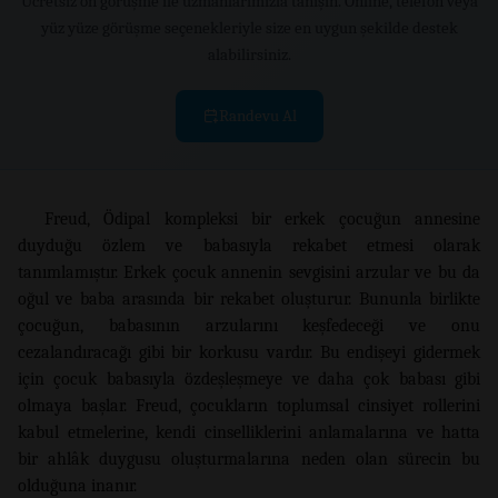
Ücretsiz ön görüşme ile uzmanlarımızla tanışın. Online, telefon veya
yüz yüze görüşme seçenekleriyle size en uygun şekilde destek
alabilirsiniz.
Randevu Al
Freud, Ödipal kompleksi bir erkek çocuğun annesine
duyduğu özlem ve babasıyla rekabet etmesi olarak
tanımlamıştır. Erkek çocuk annenin sevgisini arzular ve bu da
oğul ve baba arasında bir rekabet oluşturur. Bununla birlikte
çocuğun, babasının arzularını keşfedeceği ve onu
cezalandıracağı gibi bir korkusu vardır. Bu endişeyi gidermek
için çocuk babasıyla özdeşleşmeye ve daha çok babası gibi
olmaya başlar. Freud, çocukların toplumsal cinsiyet rollerini
kabul etmelerine, kendi cinselliklerini anlamalarına ve hatta
bir ahlâk duygusu oluşturmalarına neden olan sürecin bu
olduğuna inanır.