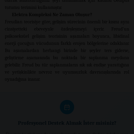
olarak adlandırdığımız şeyi tanımlamak için kadınsı Oedipus
tutumu terimini kullanmıştır.
Elektra Kompleksi Ne Zaman Oluşur?
Freudian teorisiye göre, gelişim sürecinin önemli bir kısmı aynı
cinsiyetteki ebeveynle özdeşleşmeyi içerir. Freud’un
psikoseksüel gelişim teorisinin aşamaları boyunca, libidinal
enerji çocuğun vücudunun farklı erojen bölgelerine odaklanır.
Bu aşamalardan herhangi birinde bir şeyler ters giderse,
geliştirme aşamasında bu noktada bir saplanma meydana
gelebilir. Freud bu tür saplanmaların sık ​​sık endişe yarattığına
ve yetişkinlikte nevroz ve uyumsuzluk davranışlarında rol
oynadığına inanır.
Profesyonel Destek Almak İster misiniz?