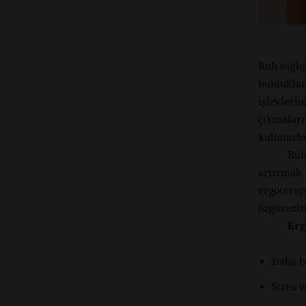
Ruh sağlığ
bulduklar
işlevleri
çıkmaları
kullanırla
Ruh
artırmak
ergoterap
özgüvenini
Erg
Daha b
Stres 