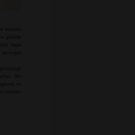
ve anlamlı
rın günlük
larla başa
stratejisi
ğımsızlığı
rlar. Bir
özgüven ve
ı olabilir.