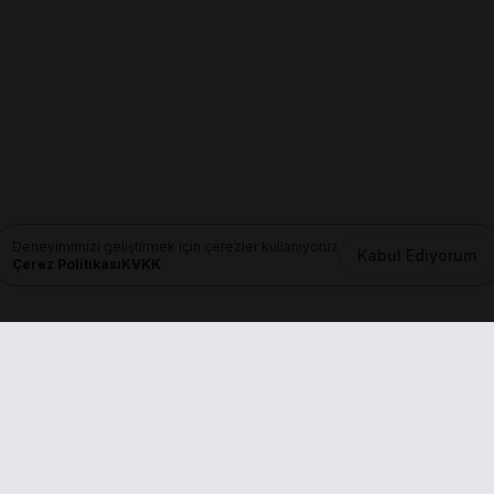
Deneyimimizi geliştirmek için çerezler kullanıyoruz
Kabul Ediyorum
Çerez Politikası
KVKK