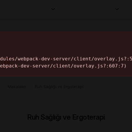
Kurumlar
Makaleler
Profesyoneller
Bilgi
İ
ELER
›
Makaleler
›
Ruh Sağlığı ve Ergoterapi
Ruh Sağlığı ve Ergoterapi