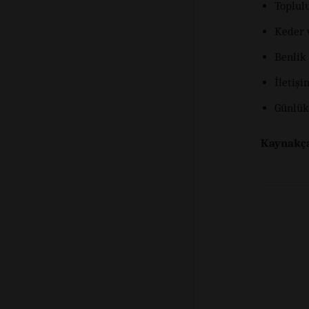
Toplul
Keder 
Benlik
İletişi
Günlük
Kaynakç