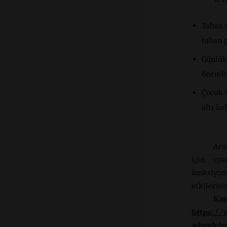
Taban ç
taban ç
Günlük 
önemli 
Çocuk v
altı ha
Ara
için uya
fonksiyon
etkilerin
Kay
https://
wheelcha