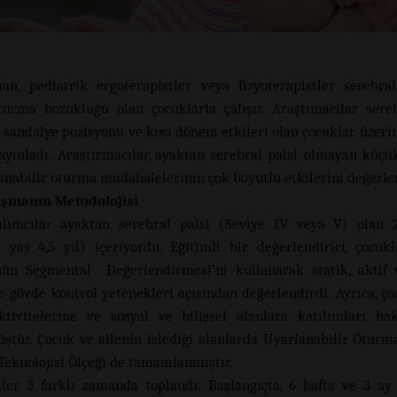
n, pediatrik ergoterapistler veya fizyoterapistler serebra
turma bozukluğu olan çocuklarla çalışır. Araştımacılar sereb
i sandalye pozisyonu ve kısa dönem etkileri olan çocuklar üzerin
ayınladı. Araştırmacılar, ayaktan serebral palsi olmayan küçü
lanabilir oturma müdahalelerinin çok boyutlu etkilerini değerle
ışmanın Metodolojisi
ılımcılar ayaktan serebral palsi (Seviye IV veya V) olan 
 yaş 4,5 yıl) içeriyordu. Eğitimli bir değerlendirici, çocuk
ün Segmental Değerlendirmesi’ni kullanarak statik, aktif 
e gövde kontrol yetenekleri açısından değerlendirdi. Ayrıca, ço
tivitelerine ve sosyal ve bilişsel alanlara katılımları h
ştür. Çocuk ve ailenin işlediği alanlarda Uyarlanabilir Oturma
Teknolojisi Ölçeği de tamamlanmıştır.
iler 3 farklı zamanda toplandı: Başlangıçta, 6 hafta ve 3 ay 