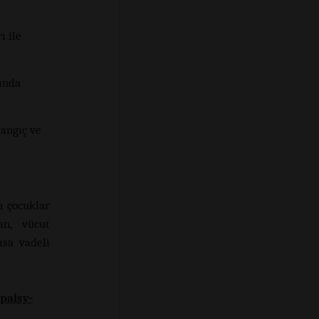
ı ile
sında
ngıç ​​ve
n çocuklar
an, vücut
ısa vadeli
palsy-