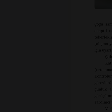
Çoğu zama
adaptif o
tekerlekl
çalışma y
için uyar
Çal
Kat
(ortalama
Kontrolün
görevlerd
günlük ak
görüşülmü
Yardımcı 
Ver