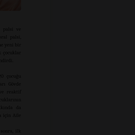
l palsi ve
ral palsi,
e yeni bir
k çocuklar
ndirdi.
20 çocuğu
ları Gövde
ve reaktif
cuklarının
akkında da
 için Aile
sonra, ilk