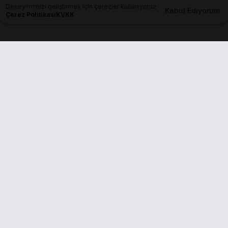
Deneyimimizi geliştirmek için çerezler kullanıyoruz
Kabul Ediyorum
Çerez Politikası
KVKK
Mail
info@dilgem.com.tr
nkler
Başvurular
PROFESYONEL ÜYE
fa
er