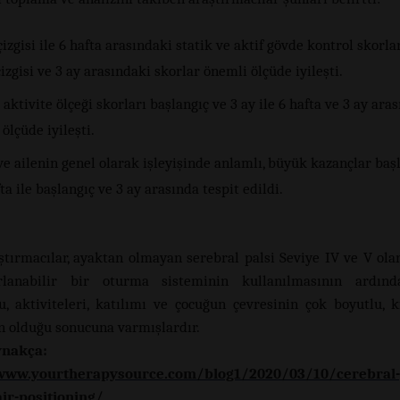
izgisi ile 6 hafta arasındaki statik ve aktif gövde kontrol skorlar
izgisi ve 3 ay arasındaki skorlar önemli ölçüde iyileşti.
aktivite ölçeği skorları başlangıç ​​ve 3 ay ile 6 hafta ve 3 ay ara
ölçüde iyileşti.
e ailenin genel olarak işleyişinde anlamlı, büyük kazançlar başla
fta ile başlangıç ​​ve 3 ay arasında tespit edildi.
ştırmacılar, ayaktan olmayan serebral palsi Seviye IV ve V ola
rlanabilir bir oturma sisteminin kullanılmasının ardınd
u, aktiviteleri, katılımı ve çocuğun çevresinin çok boyutlu, k
in olduğu sonucuna varmışlardır.
nakça:
www.yourtherapysource.com/blog1/2020/03/10/cerebral-
ir-positioning/