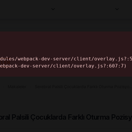
Kurumlar
Makaleler
Profesyoneller
Bilgi
İ
ELER
›
Makaleler
›
Serebral Palsili Çocuklarda Farklı Oturma Pozisyo
ral Palsili Çocuklarda Farklı Oturma Pozisy