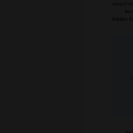
adaptif o
Ser
Etkiler 
Ü
Veri