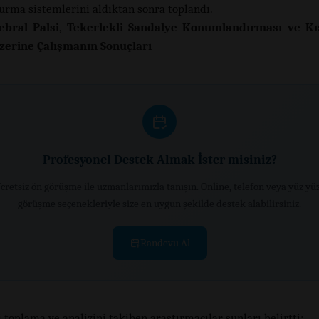
turma sistemlerini aldıktan sonra toplandı.
ebral Palsi, Tekerlekli Sandalye Konumlandırması ve Kı
Üzerine Çalışmanın Sonuçları
Profesyonel Destek Almak İster misiniz?
cretsiz ön görüşme ile uzmanlarımızla tanışın. Online, telefon veya yüz yü
görüşme seçenekleriyle size en uygun şekilde destek alabilirsiniz.
Randevu Al
 toplama ve analizini takiben araştırmacılar şunları belirtti: