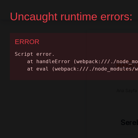
Ana Sayfa
Randevu Al
MAKAL
Ana Sayfa
Sereb