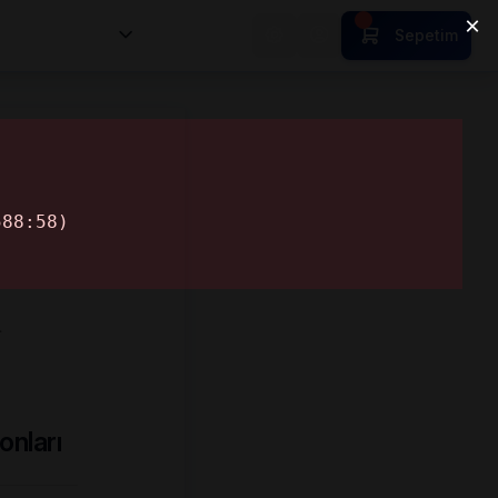
nsan Kıymetleri
Sepetim
…
onları