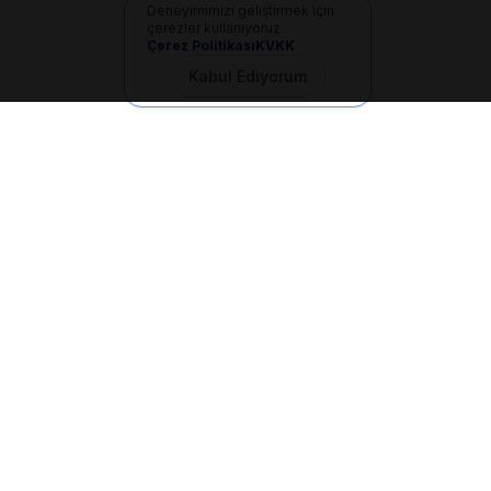
Deneyimimizi geliştirmek için
çerezler kullanıyoruz
Çerez Politikası
KVKK
Kabul Ediyorum
İletişim
+90 533 165 60 94
Mail
info@dilgem.com.tr
DİLGEM Genel Merkez
Pendik / İstanbul
Hızlı Linkler
Ana Sayfa
Makaleler