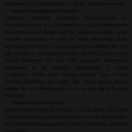
kullanmaya hazır olana kadar, ona destek, empati ve ses verin.
Yakın Arkadaşlıklarını Besleyin
Çocukların atılganlık becerilerini uygulamalarının ve
konuşmalarının en iyi yolu kardeşleri ve yakın arkadaşlarıdır.
Bu bireyler güvenli ilişkiler sağlarlar. Çocuğunuz onlarla endişe
etmeden konuşabilir ve yeni bir şeyler deneyebilir. Böyle
arkadaşlıkları besleyin. Grup oyunlarını ve takımları bir süre
için unutun ve çocuğunuzun yakın bir ilişki güveni içinde
yolunu bulmasına izin verin. Eğer çocuğunuz konuşurken
arkadaşları ya da kardeşleri dinlemiyorsa, o zaman
çocuğunuza “Lütfen beni rahatsız etmeyin.” veya “Lütfen
sözlerimi bitirmeme izin verin.” gibi birkaç önemli ifadeyi
öğretin. Bu ince ifadeler sessiz bir çocuk için büyük bir fark
yaratabilir.
Tutkularını Destekleyin
Sessiz çocuklar, zengin iç dünyalara ve bazı şeyler için büyük
tutkuya sahip olma eğilimindedir. Kızım sanatı ve dansı seviyor.
Bu faaliyetlerden herhangi biriyle meşgul olduğunda, gerçekten
parlayabilir.