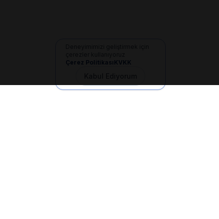
Deneyimimizi geliştirmek için
çerezler kullanıyoruz
Çerez Politikası
KVKK
Kabul Ediyorum
İletişim
+90 533 165 60 94
Mail
info@dilgem.com.tr
DİLGEM Genel Merkez
Pendik / İstanbul