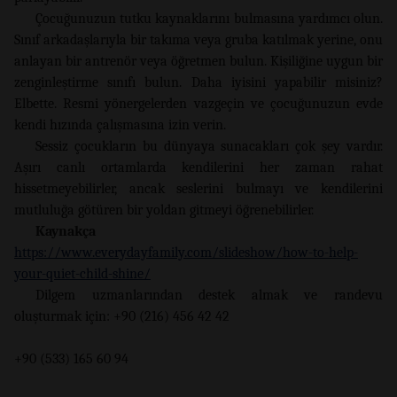
Çocuğunuzun tutku kaynaklarını bulmasına yardımcı olun.
Sınıf arkadaşlarıyla bir takıma veya gruba katılmak yerine, onu
anlayan bir antrenör veya öğretmen bulun. Kişiliğine uygun bir
zenginleştirme sınıfı bulun. Daha iyisini yapabilir misiniz?
Elbette. Resmi yönergelerden vazgeçin ve çocuğunuzun evde
kendi hızında çalışmasına izin verin.
Sessiz çocukların bu dünyaya sunacakları çok şey vardır.
Aşırı canlı ortamlarda kendilerini her zaman rahat
hissetmeyebilirler, ancak seslerini bulmayı ve kendilerini
mutluluğa götüren bir yoldan gitmeyi öğrenebilirler.
Kaynakça
https://www.everydayfamily.com/slideshow/how-to-help-
your-quiet-child-shine/
Dilgem uzmanlarından destek almak ve randevu
oluşturmak için: +90 (216) 456 42 42
+90 (533) 165 60 94