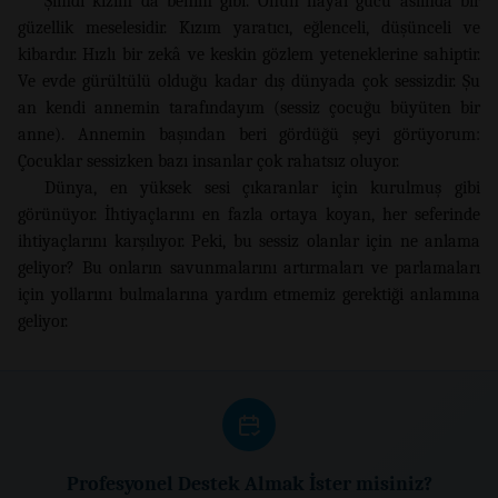
Şimdi kızım da benim gibi. Onun hayal gücü aslında bir
güzellik meselesidir. Kızım yaratıcı, eğlenceli, düşünceli ve
kibardır. Hızlı bir zekâ ve keskin gözlem yeteneklerine sahiptir.
Ve evde gürültülü olduğu kadar dış dünyada çok sessizdir. Şu
an kendi annemin tarafındayım (sessiz çocuğu büyüten bir
anne). Annemin başından beri gördüğü şeyi görüyorum:
Çocuklar sessizken bazı insanlar çok rahatsız oluyor.
Dünya, en yüksek sesi çıkaranlar için kurulmuş gibi
görünüyor. İhtiyaçlarını en fazla ortaya koyan, her seferinde
ihtiyaçlarını karşılıyor. Peki, bu sessiz olanlar için ne anlama
geliyor? Bu onların savunmalarını artırmaları ve parlamaları
için yollarını bulmalarına yardım etmemiz gerektiği anlamına
geliyor.
Profesyonel Destek Almak İster misiniz?