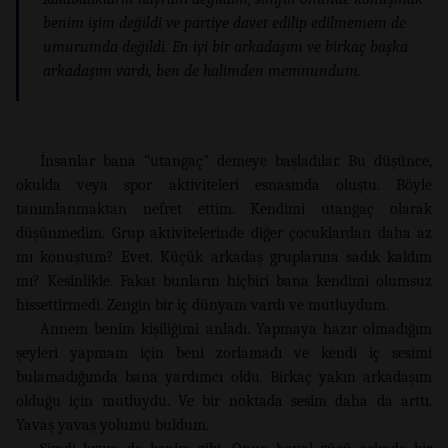
benim işim değildi ve partiye davet edilip edilmemem de
umurumda değildi. En iyi bir arkadaşım ve birkaç başka
arkadaşım vardı, ben de halimden memnundum.
İnsanlar bana “utangaç” demeye başladılar. Bu düşünce,
okulda veya spor aktiviteleri esnasında oluştu. Böyle
tanımlanmaktan nefret ettim. Kendimi utangaç olarak
düşünmedim. Grup aktivitelerinde diğer çocuklardan daha az
mı konuştum? Evet. Küçük arkadaş gruplarına sadık kaldım
mı? Kesinlikle. Fakat bunların hiçbiri bana kendimi olumsuz
hissettirmedi. Zengin bir iç dünyam vardı ve mutluydum.
Annem benim kişiliğimi anladı. Yapmaya hazır olmadığım
şeyleri yapmam için beni zorlamadı ve kendi iç sesimi
bulamadığımda bana yardımcı oldu. Birkaç yakın arkadaşım
olduğu için mutluydu. Ve bir noktada sesim daha da arttı.
Yavaş yavaş yolumu buldum.