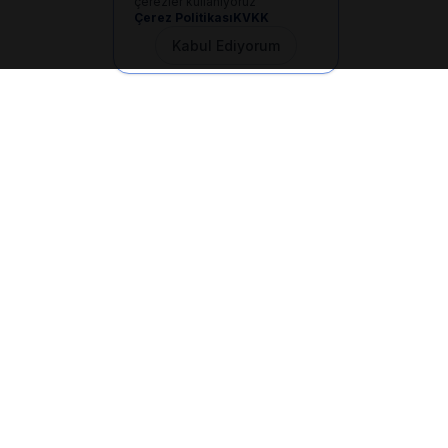
çerezler kullanıyoruz
Çerez Politikası
KVKK
Kabul Ediyorum
İletişim
+90 533 165 60 94
Mail
info@dilgem.com.tr
DİLGEM Genel Merkez
Pendik / İstanbul
Hızlı Linkler
Ana Sayfa
Makaleler
E-Dökümanlar
Kurum Devri