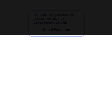
Deneyimimizi geliştirmek için
çerezler kullanıyoruz
Çerez Politikası
KVKK
Kabul Ediyorum
İletişim
+90 533 165 60 94
Mail
info@dilgem.com.tr
DİLGEM Genel Merkez
Pendik / İstanbul
Hızlı Linkler