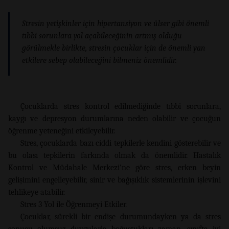
Stresin yetişkinler için hipertansiyon ve ülser gibi önemli
tıbbi sorunlara yol açabileceğinin artmış olduğu
görülmekle birlikte, stresin çocuklar için de önemli yan
etkilere sebep olabileceğini bilmeniz önemlidir.
Çocuklarda stres kontrol edilmediğinde tıbbi sorunlara,
kaygı ve depresyon durumlarına neden olabilir ve çocuğun
öğrenme yeteneğini etkileyebilir.
Stres, çocuklarda bazı ciddi tepkilerle kendini gösterebilir ve
bu olası tepkilerin farkında olmak da önemlidir. Hastalık
Kontrol ve Müdahale Merkezi’ne göre stres, erken beyin
gelişimini engelleyebilir, sinir ve bağışıklık sistemlerinin işlevini
tehlikeye atabilir.
Stres 3 Yol ile Öğrenmeyi Etkiler.
Çocuklar, sürekli bir endişe durumundayken ya da stres
sonucu olumsuz duygularla boğuştukları zaman, sınıfta iyi