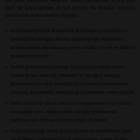
100 puan almalarını beklerler. Üstün yeteneklilik ayrıca aşırı
aktif bir hayal gücüne de yol açabilir. Bu konular davranış
sorunlarına neden olabilir; Örneğin:
Mükemmeliyetçilik başarısızlık korkusuna yol açabilir ve
yetenekli bir çocuğun bir şeyi denemeyi bile reddederek
başarısızlıktan kaçınmasına neden olabilir (bu bir ev ödevini
yapmayı bile içerir).
Keskin gözlemleme yeteneği, hayal gücü ve bariz olanın
ötesini görme yeteneği, yetenekli bir çocuğun utangaç
görünmesine ve tüm sonuçları göz önünde bulundurmak
için yeni durumlarda kendisini geri çekmesine neden olabilir.
Üstün zekalı bir çocuk, soruları cevaplamadan veya yardım
sunmadan önce, sosyal olarak utangaç görünmesini
sağlamak için tüm ayrıntılara ihtiyaç duyabilir.
Yoğun duyarlılık, üstün zekalı çocukların eleştirilerini, hatta
genel öfkeyi çok kişisel olarak algılamasına neden olabilir.