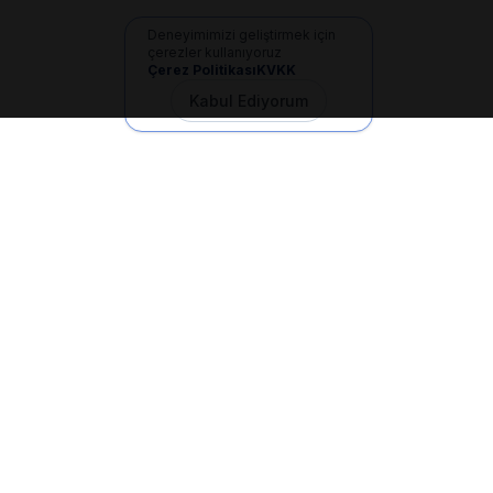
Deneyimimizi geliştirmek için
çerezler kullanıyoruz
Çerez Politikası
KVKK
Kabul Ediyorum
İletişim
+90 533 165 60 94
Mail
info@dilgem.com.tr
DİLGEM Genel Merkez
Pendik / İstanbul
Hızlı Linkler
Ana Sayfa
Makaleler