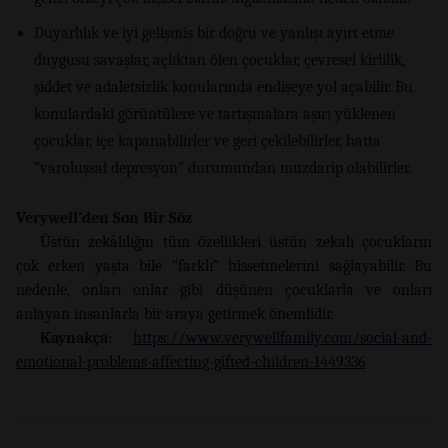
Duyarlılık ve iyi gelişmiş bir doğru ve yanlışı ayırt etme
duygusu savaşlar, açlıktan ölen çocuklar, çevresel kirlilik,
şiddet ve adaletsizlik konularında endişeye yol açabilir. Bu
konulardaki görüntülere ve tartışmalara aşırı yüklenen
çocuklar, içe kapanabilirler ve geri çekilebilirler, hatta
“varoluşsal depresyon” durumundan muzdarip olabilirler.
Verywell
’
den Son Bir
Söz
Üstün zekâlılığın tüm özellikleri üstün zekalı çocukların
çok erken yaşta bile “farklı” hissetmelerini sağlayabilir. Bu
nedenle, onları onlar gibi düşünen çocuklarla ve onları
anlayan insanlarla bir araya getirmek önemlidir.
Kaynakça:
https://www.verywellfamily.com/social-and-
emotional-problems-affecting-gifted-children-1449336