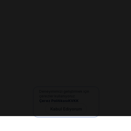
Deneyimimizi geliştirmek için
çerezler kullanıyoruz
Çerez Politikası
KVKK
Kabul Ediyorum