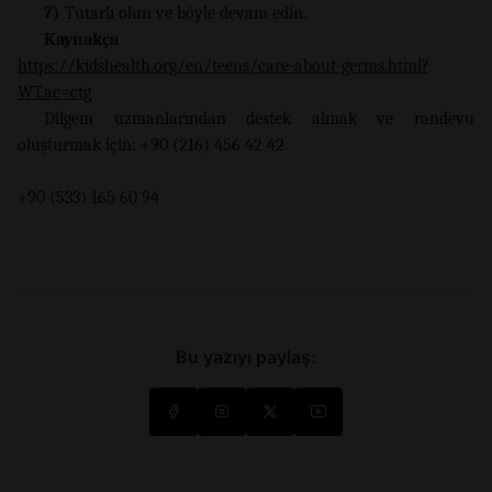
7)
Tutarlı olun ve böyle devam edin.
Kaynakça
https://kidshealth.org/en/teens/care-about-germs.html?
WT.ac=ctg
Dilgem uzmanlarından destek almak ve randevu
oluşturmak için: +90 (216) 456 42 42
+90 (533) 165 60 94
Bu yazıyı paylaş: