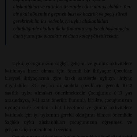
alışkanlıkları ve rutinleri üzerinde etkisi olmuş olabilir. Yeni
bir okul dönemine geçmek bazı ek hazırlık ve geçiş süresi
gerektirebilir. Bu nedenle, iyi uyku alışkanlıkları
edinildiğinde okulun ilk haftalarına yapılacak başlangıçlar
daha yumuşak olacaktır ve daha kolay yönetilecektir.
Uyku, çocuğunuzun sağlığı, gelişimi ve günlük aktivitelere
katılmaya hazır olması için önemli bir ihtiyaçtır. Çocuklar,
bireysel ihtiyaçlarına göre farklı saatlerde uykuya ihtiyaç
duyabilirler. 3-5 yaşları arasındaki çocukların gecelik 10-13
saatlik uyku almaları önerilmektedir. Çocuğunuz 6-13 yaş
arasındaysa, 9-11 saat önerilir. Bununla birlikte, çocuğunuzun
uyduğu süre kendini rahat hissetmesi ve günlük aktivitelere
katılmak için iyi uykunun gerekli olduğunu bilmesi önemlidir.
Sağlıklı uyku alışkanlıkları çocuğunuzun öğrenmesi ve
gelişmesi için önemli bir beceridir.
Çocuğunuzun sirkadiyen (uyku/uyanıklık döngüsü) ritmini