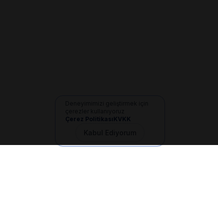
Deneyimimizi geliştirmek için
çerezler kullanıyoruz
Çerez Politikası
KVKK
Kabul Ediyorum
İletişim
+90 533 165 60 94