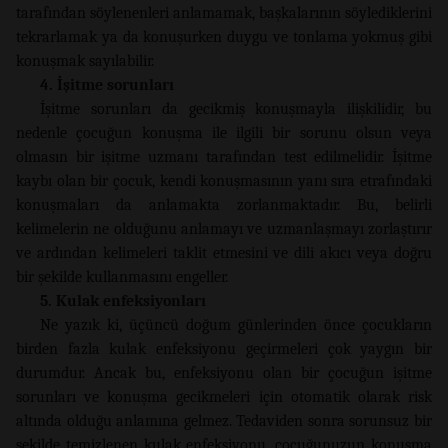
tarafından söylenenleri anlamamak, başkalarının söylediklerini
tekrarlamak ya da konuşurken duygu ve tonlama yokmuş gibi
konuşmak sayılabilir.
4. İşitme sorunları
İşitme sorunları da gecikmiş konuşmayla ilişkilidir, bu
nedenle çocuğun konuşma ile ilgili bir sorunu olsun veya
olmasın bir işitme uzmanı tarafından test edilmelidir. İşitme
kaybı olan bir çocuk, kendi konuşmasının yanı sıra etrafındaki
konuşmaları da anlamakta zorlanmaktadır. Bu, belirli
kelimelerin ne olduğunu anlamayı ve uzmanlaşmayı zorlaştırır
ve ardından kelimeleri taklit etmesini ve dili akıcı veya doğru
bir şekilde kullanmasını engeller.
5. Kulak enfeksiyonları
Ne yazık ki, üçüncü doğum günlerinden önce çocukların
birden fazla kulak enfeksiyonu geçirmeleri çok yaygın bir
durumdur. Ancak bu, enfeksiyonu olan bir çocuğun işitme
sorunları ve konuşma gecikmeleri için otomatik olarak risk
altında olduğu anlamına gelmez. Tedaviden sonra sorunsuz bir
şekilde temizlenen kulak enfeksiyonu, çocuğunuzun konuşma