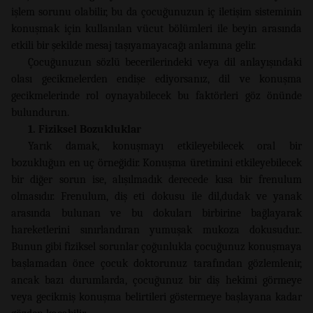
işlem sorunu olabilir, bu da çocuğunuzun iç iletişim sisteminin
konuşmak için kullanılan vücut bölümleri ile beyin arasında
etkili bir şekilde mesaj taşıyamayacağı anlamına gelir.
Çocuğunuzun sözlü becerilerindeki veya dil anlayışındaki
olası gecikmelerden endişe ediyorsanız, dil ve konuşma
gecikmelerinde rol oynayabilecek bu faktörleri göz önünde
bulundurun.
1. Fiziksel Bozukluklar
Yarık damak, konuşmayı etkileyebilecek oral bir
bozukluğun en uç örneğidir. Konuşma üretimini etkileyebilecek
bir diğer sorun ise, alışılmadık derecede kısa bir frenulum
olmasıdır. Frenulum, diş eti dokusu ile dil,dudak ve yanak
arasında bulunan ve bu dokuları birbirine bağlayarak
hareketlerini sınırlandıran yumuşak mukoza dokusudur..
Bunun gibi fiziksel sorunlar çoğunlukla çocuğunuz konuşmaya
başlamadan önce çocuk doktorunuz tarafından gözlemlenir,
ancak bazı durumlarda, çocuğunuz bir diş hekimi görmeye
veya gecikmiş konuşma belirtileri göstermeye başlayana kadar