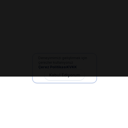
Deneyimimizi geliştirmek için
çerezler kullanıyoruz
Çerez Politikası
KVKK
Kabul Ediyorum
İletişim
+90 533 165 60 94
Mail
info@dilgem.com.tr