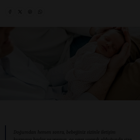
Doğumdan hemen sonra, bebeğiniz sizinle iletişim
kurmaya başlar ve yorgun, aç veya uyanık olduğunda size