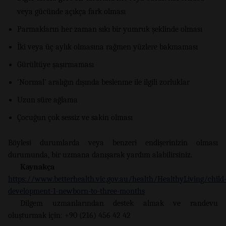
veya gücünde açıkça fark olması
Parmakların her zaman sıkı bir yumruk şeklinde olması
İki veya üç aylık olmasına rağmen yüzlere bakmaması
Gürültüye şaşırmaması
‘Normal’ aralığın dışında beslenme ile ilgili zorluklar
Uzun süre ağlama
Çocuğun çok sessiz ve sakin olması
Böylesi durumlarda veya benzeri endişerinizin olması
durumunda, bir uzmana danışarak yardım alabilirsiniz.
Kaynakça
https://www.betterhealth.vic.gov.au/health/HealthyLiving/child
development-1-newborn-to-three-months
Dilgem uzmanlarından destek almak ve randevu
oluşturmak için: +90 (216) 456 42 42