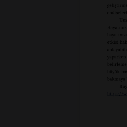
geliştir
endişeleri
Umu
Hayatınız
hayatınız
etkisi hak
anlayabil
yaparken 
belirleme
büyük baş
bakmaya b
Ka
https://