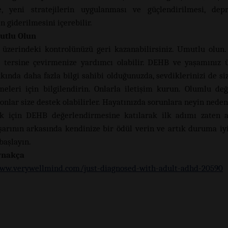
me, yeni stratejilerin uygulanması ve güçlendirilmesi, dep
n giderilmesini içerebilir.
tlu Olun
 üzerindeki kontrolünüzü geri kazanabilirsiniz. Umutlu olun
ı tersine çevirmenize yardımcı olabilir. DEHB ve yaşamınız 
kında daha fazla bilgi sahibi olduğunuzda, sevdiklerinizi de siz
meleri için bilgilendirin. Onlarla iletişim kurun. Olumlu deği
onlar size destek olabilirler. Hayatınızda sorunlara neyin nede
k için DEHB değerlendirmesine katılarak ilk adımı zaten a
arının arkasında kendinize bir ödül verin ve artık duruma iy
aşlayın.
ynakça
www.verywellmind.com/just-diagnosed-with-adult-adhd-20590