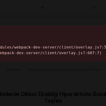
Kurumlar
Makaleler
Profesyoneller
Bilgi
İ
ELER
›
Makaleler
›
Yetişkinlerde Dikkat Eksikliği Hiperaktivite Bozu…
kinlerde Dikkat Eksikliği Hiperaktivite Boz
Teşhisi