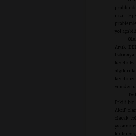
problemle
itici te
problemle
yol açabili
Olu
Artık DEH
bakmaya b
kendinize
algıları 
kendinize
yeniden o
Ted
Etkili bir
Aktif ola
olacak ço
yaşamınızı
kullanma,