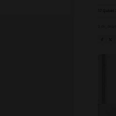
17 Şubat
2 dk. okum