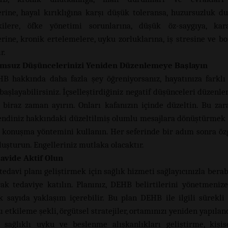
rine, hayal kırıklığına karşı düşük toleransa, huzursuzluk du
pkilere, öfke yönetimi sorunlarına, düşük öz-saygıya, ka
rine, kronik ertelemelere, uyku zorluklarına, iş stresine ve b
r.
msuz Düşüncelerinizi Yeniden Düzenlemeye Başlayın
B hakkında daha fazla şey öğreniyorsanız, hayatınıza farklı 
aşlayabilirsiniz. İçselleştirdiğiniz negatif düşünceleri düzenl
 biraz zaman ayırın. Onları kafanızın içinde düzeltin. Bu zara
kendiniz hakkındaki düzeltilmiş olumlu mesajlara dönüştürmek 
 konuşma yöntemini kullanın. Her seferinde bir adım sonra öz
luşturun. Engelleriniz mutlaka olacaktır.
avide Aktif Olun
 tedavi planı geliştirmek için sağlık hizmeti sağlayıcınızla berab
rak tedaviye katılın. Planınız, DEHB belirtilerini yönetmeniz
k sayıda yaklaşım içerebilir. Bu plan DEHB ile ilgili sürekli
 etkileme şekli, örgütsel stratejiler, ortamınızı yeniden yapılan
 sağlıklı uyku ve beslenme alışkanlıkları geliştirme, kişi