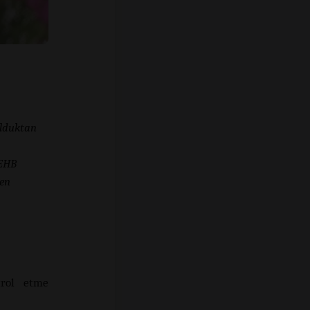
ulduktan
DEHB
den
trol etme