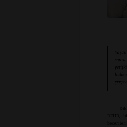
Yaşam 
sonra 
yetişk
hakkın
çerçeve
Dik
DEHB, bi
becerileri