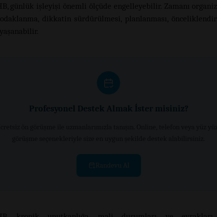
B, günlük işleyişi önemli ölçüde engelleyebilir. Zamanı organi
odaklanma, dikkatin sürdürülmesi, planlanması, önceliklendi
yaşanabilir.
Profesyonel Destek Almak İster misiniz?
cretsiz ön görüşme ile uzmanlarımızla tanışın. Online, telefon veya yüz yü
görüşme seçenekleriyle size en uygun şekilde destek alabilirsiniz.
Randevu Al
B, kronik unutkanlığa, mali durumları ve evrakları