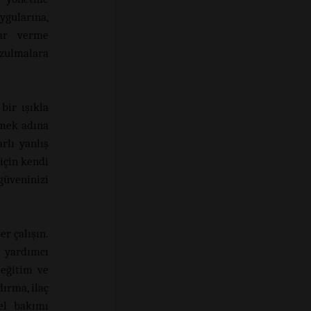
ygularına,
rar verme
ozulmalara
bir ışıkla
emek adına
rlı yanlış
için kendi
güveninizi
er çalışın.
e yardımcı
 eğitim ve
dırma, ilaç
sel bakımı