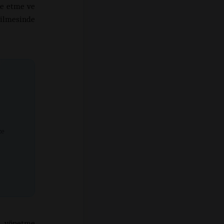
ze etme ve
rilmesinde
ze
 yönetme