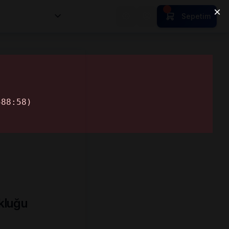
nsan Kıymetleri
Sepetim
ukluğu