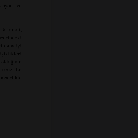
resyon ve
. Bu umut,
üzerindeki
i daha iyi
şiklikleri
n olduğunu
ttınız. Bu
imserlikle