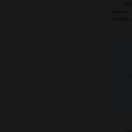
DEH
yönetme, 
zorluklar 
Ü
DEH