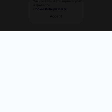
We use cookies to improve your
experience.
Cookie Policy
G.D.P.R.
Accept
İletişim
+90 533 165 60 94
Mail
info@dilgem.com.tr
DİLGEM Genel Merkez
Pendik / İstanbul
Hızlı Linkler
Ana Sayfa