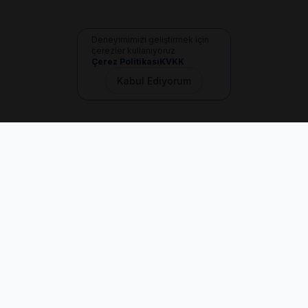
Deneyimimizi geliştirmek için
çerezler kullanıyoruz
Çerez Politikası
KVKK
Kabul Ediyorum
İletişim
+90 533 165 60 94
Mail
info@dilgem.com.tr
DİLGEM Genel Merkez
Pendik / İstanbul