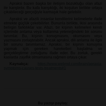
Apraksi bazen başka bir iletişim bozukluğu olan afazi
ile karıştırılır. Bu kafa karışıklığı, iki koşulun birlikte ortaya
çıkabileceği gerçeğiyle karmaşık hale gelebilir.
Apraksi ve afazili insanlar kendilerini kelimelerle ifade
etmekte güçlük çekebilirler. Bununla birlikte, ikisi arasında
belirgin farklılıklar var. Afazi, bir kişinin kelimeleri kendi
içlerinde anlama veya kullanma yeteneğindeki bir sorunu
tanımlar. Bu, kişinin konuşmasını, okumasını veya
yazmasını zorlaştırabilir. Ancak apraksi, dili anlama ile ilgili
bir sorunu tanımlamaz. Apraksi, bir kişinin konuşma
yapmak için gereken hareketleri başlatma ve
gerçekleştirme zorluğunu ifade eder. Bu zorluk, gerekli
kaslarda zayıflık olmamasına rağmen ortaya çıkar.
Kaynakça:
https://www.webmd.com/brain/apraxia-
symptoms-causes-tests-treatments#1
Bu yazıyı paylaş: