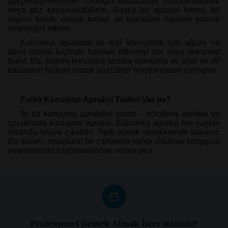
gerçekleştiremezler. Örneğin dudaklarını yalayamayabilir
veya göz kırpamayabilirler. Başka bir apraksi formu, bir
kişinin kasıtlı olarak kolları ve bacakları hareket ettirme
yeteneğini etkiler.
Konuşma apraksisi ile kişi konuşmak için ağzını ve
dilini istemli biçimde hareket ettirmeyi zor veya imkansız
bulur. Bu, kişinin konuşma arzusu olmasına ve ağız ve dil
kaslarının fiziksel olarak sözcükler oluşturmasını zorlaştırır.
Farklı Konuşma Apraksi Türleri Var mı?
İki tür konuşma apraksisi vardır – edinilmiş apraksi ve
çocuklukta konuşma apraksi. Edinilmiş apraksi her yaştan
insanda ortaya çıkabilir. Tipik olarak yetişkinlerde bulunur.
Bu durum, insanların bir zamanlar sahip oldukları konuşma
yeteneklerini kaybetmelerine neden olur.
Profesyonel Destek Almak İster misiniz?