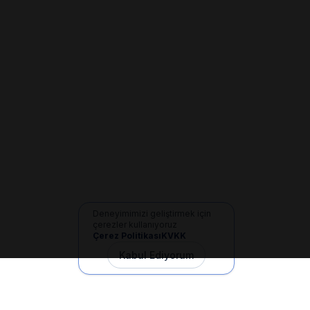
Deneyimimizi geliştirmek için
çerezler kullanıyoruz
Çerez Politikası
KVKK
Kabul Ediyorum