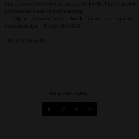
https://www.betterhealth.vic.gov.au/health/HealthyLiving/child
development-4-nine-to-twelve-months
Dilgem uzmanlarından destek almak ve randevu
oluşturmak için: +90 (216) 456 42 42
+90 (533) 165 60 94
Bu yazıyı paylaş: