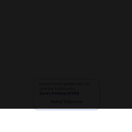
Deneyimimizi geliştirmek için
çerezler kullanıyoruz
Çerez Politikası
KVKK
Kabul Ediyorum