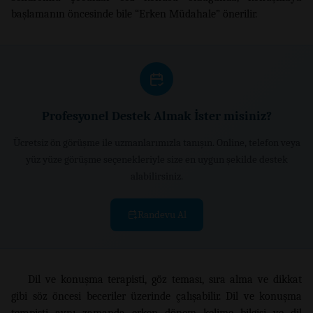
başlamanın öncesinde bile “Erken Müdahale” önerilir.
Profesyonel Destek Almak İster misiniz?
Ücretsiz ön görüşme ile uzmanlarımızla tanışın. Online, telefon veya
yüz yüze görüşme seçenekleriyle size en uygun şekilde destek
alabilirsiniz.
Randevu Al
Dil ve konuşma terapisti, göz teması, sıra alma ve dikkat
gibi söz öncesi beceriler üzerinde çalışabilir. Dil ve konuşma
terapisti aynı zamanda erken dönem kelime bilgisi ve dil