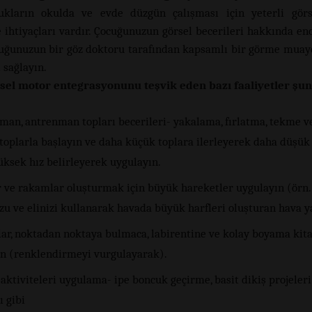
ukların okulda ve evde düzgün çalışması için yeterli görse
e ihtiyaçları vardır. Çocuğunuzun görsel becerileri hakkında end
cuğunuzun bir göz doktoru tarafından kapsamlı bir görme mua
 sağlayın.
sel motor entegrasyonunu teşvik eden bazı faaliyetler şun
man, antrenman topları becerileri- yakalama, fırlatma, tekme v
toplarla başlayın ve daha küçük toplara ilerleyerek daha düşük 
üksek hız belirleyerek uygulayın.
r ve rakamlar oluşturmak için büyük hareketler uygulayın (örn
zu ve elinizi kullanarak havada büyük harfleri oluşturan hava y
lar, noktadan noktaya bulmaca, labirentine ve kolay boyama kita
ın (renklendirmeyi vurgulayarak).
aktiviteleri uygulama- ipe boncuk geçirme, basit dikiş projeleri
ı gibi