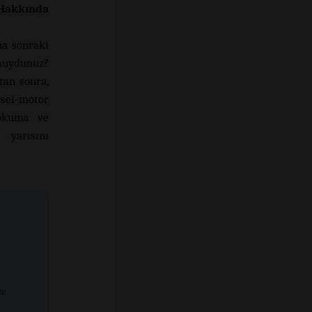
 Hakkında
a sonraki
muydunuz?
tan sonra,
rsel-motor
 okuma ve
yarısını
ze