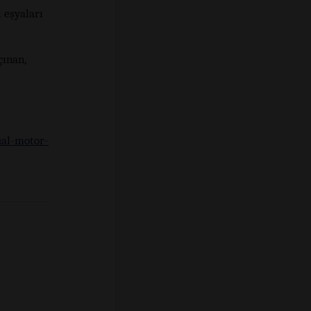
 eşyaları
çınan,
al-motor-