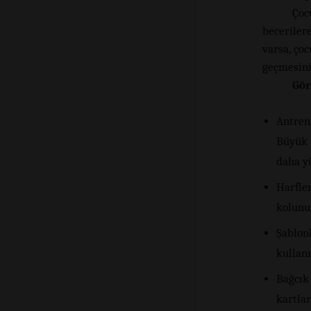
Çoc
beceriler
varsa, ço
geçmesini
Gör
Antren
Büyük 
daha y
Harfle
kolunu
Şablon
kullan
Bağcık 
kartlar