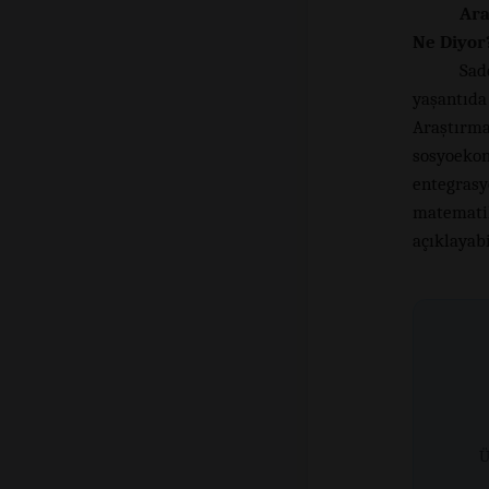
Ara
Ne Diyor
Sad
yaşantıd
Araştırma
sosyoekon
entegras
matemat
açıklayabi
Ü