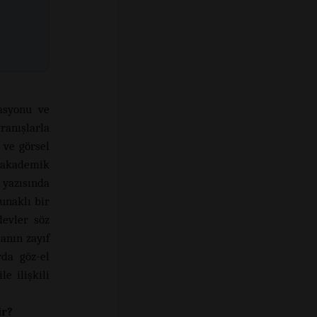
rasyonu ve
ranışlarla
 ve görsel
 akademik
 yazısında
unaklı bir
devler söz
anın zayıf
rda göz-el
e ilişkili
ir?