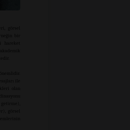
i, görsel
rneğin bir
i hareket
 akademik
edir.
önemlidir.
ajları ile
kleri olan
rdinasyonu
 getirme),
r), görsel
emlerinin