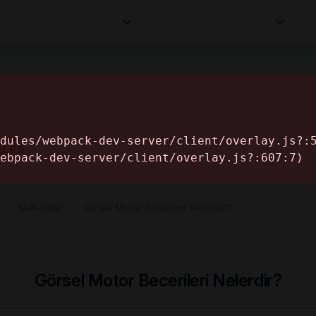
Kurumlar
Makaleler
Profesyoneller
Bilgi
İ
ELER
›
Makaleler
›
Görsel Motor Becerileri Nelerdir?
Görsel Motor Becerileri Nelerdir?