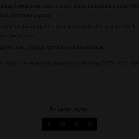
loklar, büyük kenetleme blokları, küçük kenetleme blokları gibi
arak aktiviteler yapmak.
ol gibi yön kavramlarını anlamasını teşvik eden, engellerden ka
an / başlatan vb.
 görsel motor çalışma sayfalarını doldurabilmesi.
a
:
https://www.yourtherapysource.com/blog1/2019/09/26/visu
Bu yazıyı paylaş: