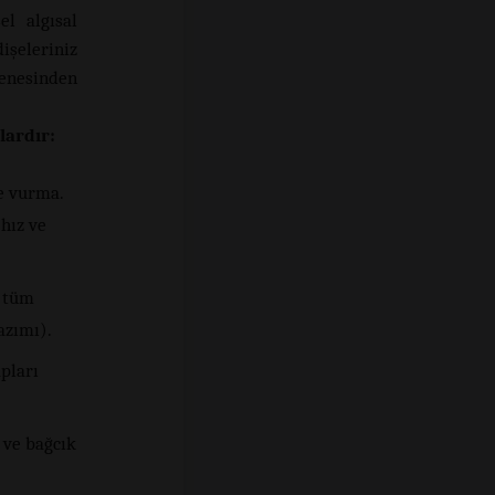
l algısal
işeleriniz
yenesinden
lardır:
e vurma.
hız ve
. tüm
azımı).
pları
 ve bağcık