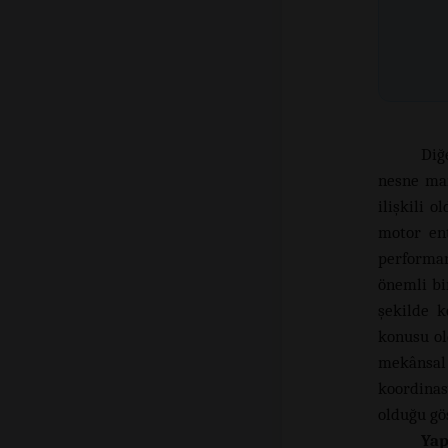
Diğ
nesne man
ilişkili 
motor en
performan
önemli bi
şekilde k
konusu ol
mekânsal 
koordinas
olduğu gös
Yap