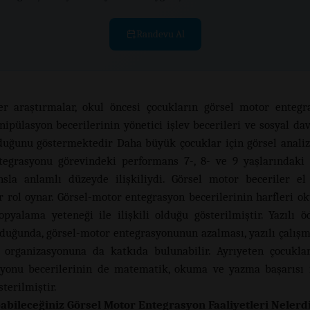
Randevu Al
er araştırmalar, okul öncesi çocukların görsel motor enteg
ipülasyon becerilerinin yönetici işlev becerileri ve sosyal dav
olduğunu göstermektedir Daha büyük çocuklar için görsel analiz
tegrasyonu görevindeki performans 7-, 8- ve 9 yaşlarındaki
sla anlamlı düzeyde ilişkiliydi. Görsel motor beceriler el
r rol oynar. Görsel-motor entegrasyon becerilerinin harfleri ok
opyalama yeteneği ile ilişkili olduğu gösterilmiştir. Yazılı ö
duğunda, görsel-motor entegrasyonunun azalması, yazılı çalışm
organizasyonuna da katkıda bulunabilir. Ayrıyeten çocukla
yonu becerilerinin de matematik, okuma ve yazma başarısı il
terilmiştir.
abileceğiniz Görsel Motor Entegrasyon Faaliyetleri Nelerd