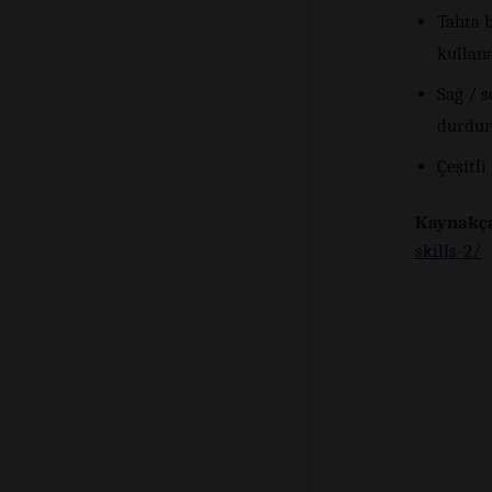
Tahta b
kullan
Sağ / s
durdur
Çeşitli
Kaynakç
skills-2/