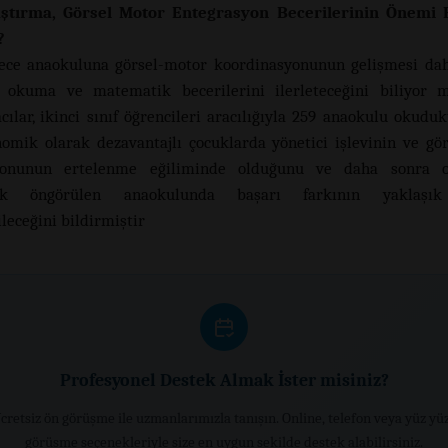
ştırma, Görsel Motor Entegrasyon Becerilerinin Önemi
?
ece anaokuluna görsel-motor koordinasyonunun gelişmesi dah
a okuma ve matematik becerilerini ilerleteceğini biliyor 
cılar, ikinci sınıf öğrencileri aracılığıyla 259 anaokulu okuduk
omik olarak dezavantajlı çocuklarda yönetici işlevinin ve gö
yonunun ertelenme eğiliminde olduğunu ve daha sonra
ik öngörülen anaokulunda başarı farkının yaklaşık 
leceğini bildirmiştir
Profesyonel Destek Almak İster misiniz?
cretsiz ön görüşme ile uzmanlarımızla tanışın. Online, telefon veya yüz yü
görüşme seçenekleriyle size en uygun şekilde destek alabilirsiniz.