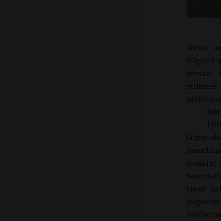
Görsel m
bilgileri
beyzbol 
ettirere
performan
Gör
Gör
Görsel ola
sonuçlana
çocuklar,
beceriler
vücut far
bilgiler
sıralanmas