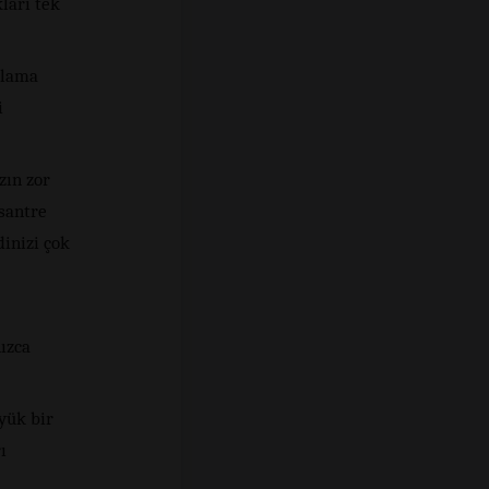
ları tek
olama
i
zın zor
santre
inizi çok
ızca
ük bir
ı