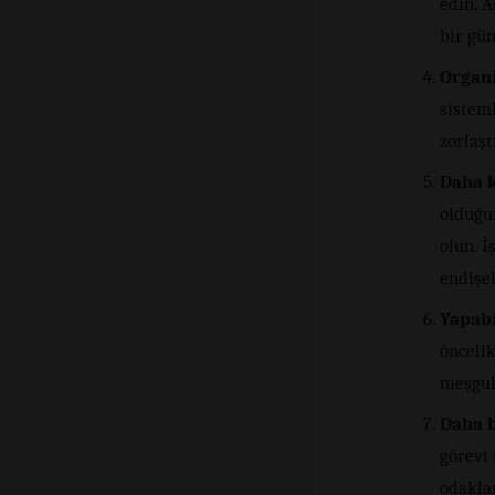
edin. A
bir gün
Organi
sisteml
zorlaştı
Daha k
olduğu
olun. İ
endişe
Yapabi
önceli
meşgul 
Daha b
görevi 
odakla