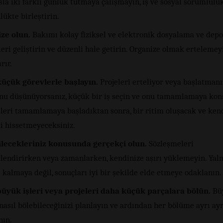
sla iki farklı günlük tutmaya çalışmayın, iş ve sosyal sorumluluk
lükte birleştirin.
ze olun.
Bakımı kolay fiziksel ve elektronik dosyalama ve dep
eri geliştirin ve düzenli hale getirin. Organize olmak ertelemey
rır.
üçük görevlerle başlayın.
Projeleri erteliyor veya başlatmanı
nu düşünüyorsanız, küçük bir iş seçin ve onu tamamlamaya kon
şleri tamamlamaya başladıktan sonra, bir ritim oluşacak ve kend
li hissetmeyeceksiniz.
lecekleriniz konusunda gerçekçi olun.
Sözleşmeleri
klendirirken veya zamanlarken, kendinize aşırı yüklemeyin. Yaln
kalmaya değil, sonuçları iyi bir şekilde elde etmeye odaklanın.
üyük işleri veya projeleri daha küçük parçalara bölün.
Büy
nasıl bölebileceğinizi planlayın ve ardından her bölüme ayrı ayr
nın.