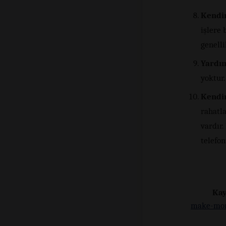
Kendin
işlere 
genell
Yardım
yoktur.
Kendin
rahatla
vardır.
telefo
Kay
make-mor