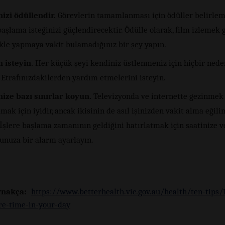
izi ödüllendir.
Görevlerin tamamlanması için ödüller belirlem
başlama isteğinizi güçlendirecektir. Ödülle olarak, film izlemek 
ikle yapmaya vakit bulamadığınız bir şey yapın.
 isteyin.
Her küçük şeyi kendiniz üstlenmeniz için hiçbir nede
 Etrafınızdakilerden yardım etmelerini isteyin.
ize bazı sınırlar koyun.
Televizyonda ve internette gezinmek 
mak için iyidir, ancak ikisinin de asıl işinizden vakit alma eğili
 İşlere başlama zamanının geldiğini hatırlatmak için saatinize v
nunuza bir alarm ayarlayın.
nakça:
https://www.betterhealth.vic.gov.au/health/ten-tips/1
e-time-in-your-day