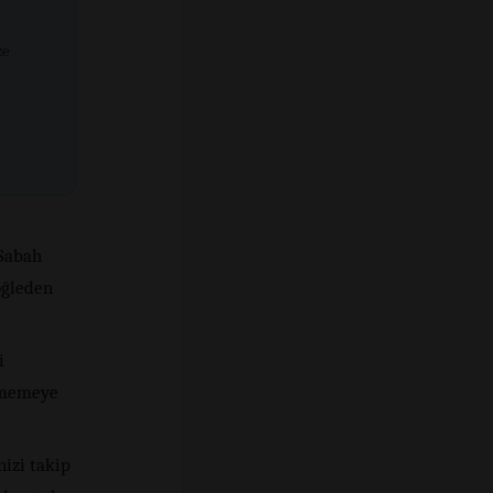
ze
Sabah
öğleden
i
ilmemeye
nizi takip