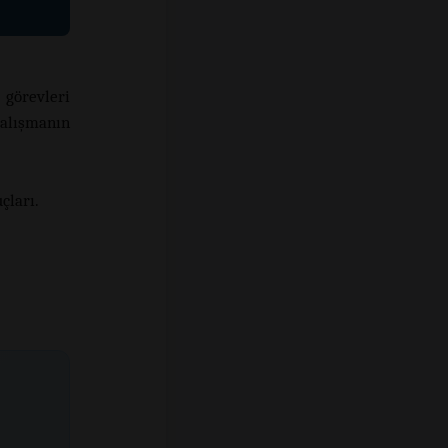
görevleri
çalışmanın
çları.