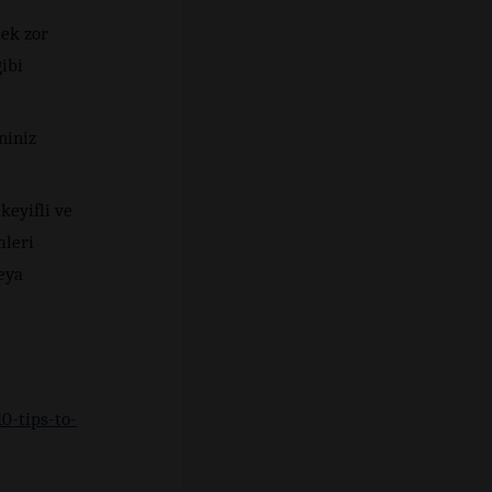
ek zor
gibi
niniz
keyifli ve
mleri
eya
0-tips-to-