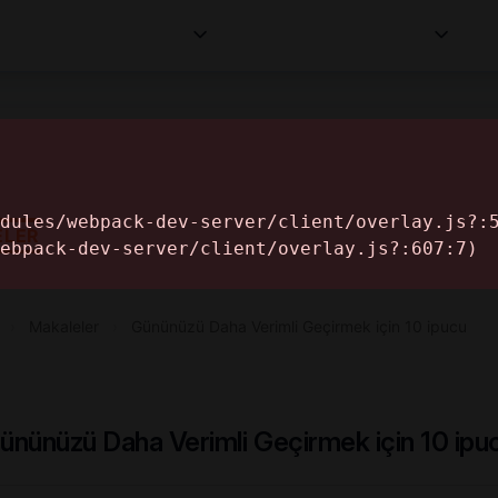
Kurumlar
Makaleler
Profesyoneller
Bilgi
İ
ELER
›
Makaleler
›
Gününüzü Daha Verimli Geçirmek için 10 ipucu
ününüzü Daha Verimli Geçirmek için 10 ipu