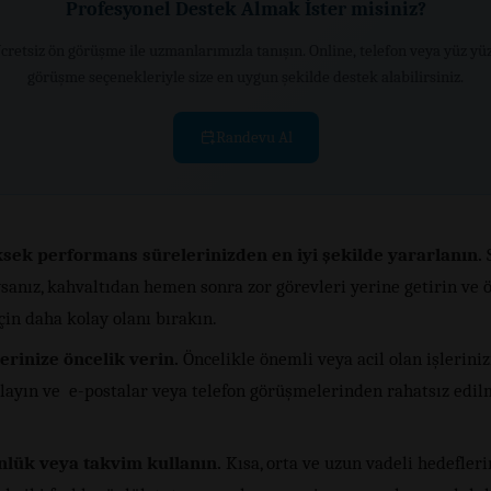
Profesyonel Destek Almak İster misiniz?
cretsiz ön görüşme ile uzmanlarımızla tanışın. Online, telefon veya yüz yü
görüşme seçenekleriyle size en uygun şekilde destek alabilirsiniz.
Randevu Al
sek performans sürelerinizden en iyi şekilde yararlanın.
sanız, kahvaltıdan hemen sonra zor görevleri yerine getirin ve 
çin daha kolay olanı bırakın.
erinize öncelik verin.
Öncelikle önemli veya acil olan işleriniz
ayın ve e-postalar veya telefon görüşmelerinden rahatsız ed
nlük veya takvim kullanın.
Kısa, orta ve uzun vadeli hedefleri