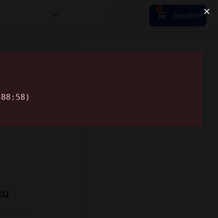
nsan Kıymetleri
Sepetim
cu