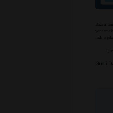
Bazen za
yönetmek 
tadını ç
İşt
Günü Da