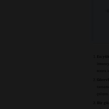
Ü
En yük
insanıy
sonra i
Görevl
tamaml
çalışın.
Bir gü