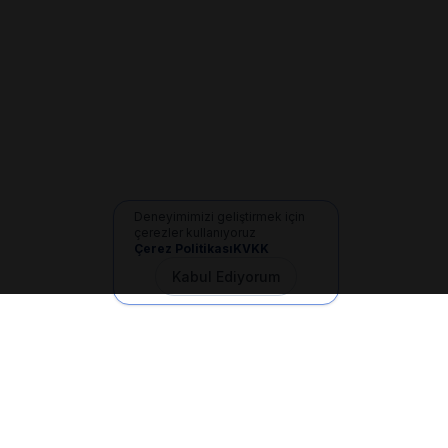
Deneyimimizi geliştirmek için
çerezler kullanıyoruz
Çerez Politikası
KVKK
Kabul Ediyorum
İletişim
+90 533 165 60 94
Mail