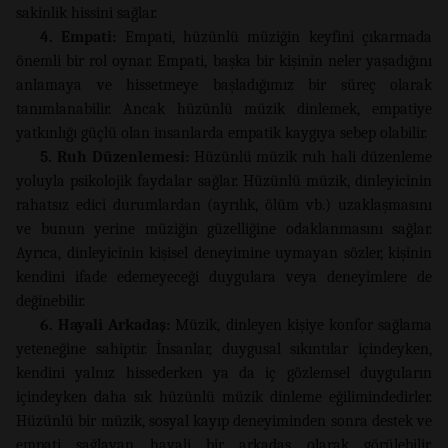
sakinlik hissini sağlar.
4. Empati:
Empati, hüzünlü müziğin keyfini çıkarmada
önemli bir rol oynar. Empati, başka bir kişinin neler yaşadığını
anlamaya ve hissetmeye başladığımız bir süreç olarak
tanımlanabilir. Ancak hüzünlü müzik dinlemek, empatiye
yatkınlığı güçlü olan insanlarda empatik kaygıya sebep olabilir.
5. Ruh Düzenlemesi:
Hüzünlü müzik ruh hali düzenleme
yoluyla psikolojik faydalar sağlar. Hüzünlü müzik, dinleyicinin
rahatsız edici durumlardan (ayrılık, ölüm vb.) uzaklaşmasını
ve bunun yerine müziğin güzelliğine odaklanmasını sağlar.
Ayrıca, dinleyicinin kişisel deneyimine uymayan sözler, kişinin
kendini ifade edemeyeceği duygulara veya deneyimlere de
değinebilir.
6. Hayali Arkadaş:
Müzik, dinleyen kişiye konfor sağlama
yeteneğine sahiptir. İnsanlar, duygusal sıkıntılar içindeyken,
kendini yalnız hissederken ya da iç gözlemsel duyguların
içindeyken daha sık hüzünlü müzik dinleme eğilimindedirler.
Hüzünlü bir müzik, sosyal kayıp deneyiminden sonra destek ve
empati sağlayan hayali bir arkadaş olarak görülebilir.