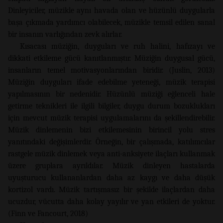
Dinleyiciler, müzikle aynı havada olan ve hüzünlü duygularla
başa çıkmada yardımcı olabilecek, müzikle temsil edilen sanal
bir insanın varlığından zevk alırlar.
Kısacası müziğin, duyguları ve ruh halini, hafızayı ve
dikkati etkileme gücü kanıtlanmıştır. Müziğin duygusal gücü,
insanların temel motivasyonlarından biridir. (Juslin, 2013)
Müziğin duyguları ifade edebilme yeteneği, müzik terapisi
yapılmasının bir nedenidir. Hüzünlü müziği eğlenceli hale
getirme teknikleri ile ilgili bilgiler, duygu durum bozuklukları
için mevcut müzik terapisi uygulamalarını da şekillendirebilir.
Müzik dinlemenin bizi etkilemesinin birincil yolu stres
yanıtındaki değişimlerdir. Örneğin, bir çalışmada, katılımcılar
rastgele müzik dinlemek veya anti-anksiyete ilaçları kullanmak
üzere gruplara ayrıldılar. Müzik dinleyen hastalarda
uyuşturucu kullananlardan daha az kaygı ve daha düşük
kortizol vardı. Müzik tartışmasız bir şekilde ilaçlardan daha
ucuzdur, vücutta daha kolay yayılır ve yan etkileri de yoktur.
(Finn ve Fancourt, 2018)