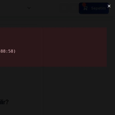
nsan Kıymetleri
Sepetim
lir?