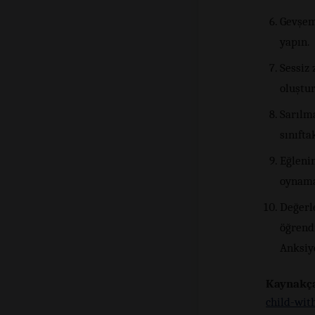
Gevşeme
yapın.
Sessiz 
oluştu
Sarılm
sınıfta
Eğlenin
oynama
Değerl
öğrend
Anksiy
Kaynakç
child-wit