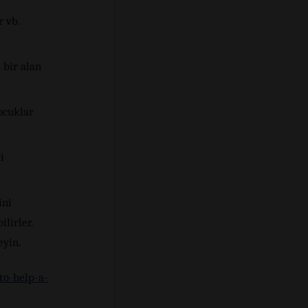
r vb.
 bir alan
ocuklar
i
ini
lirler.
eyin.
to-help-a-