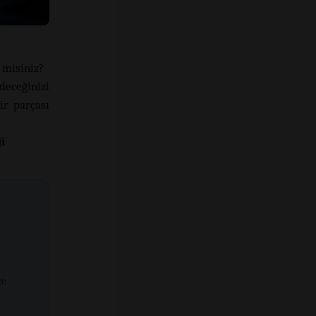
 misiniz?
eceğinizi
ir parçası
i
ze