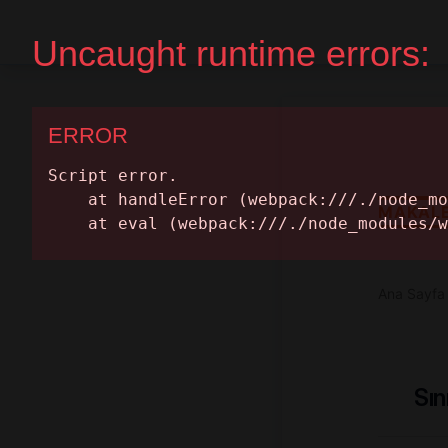
Ana Sayfa
Randevu Al
MAKAL
Ana Sayfa
Sın