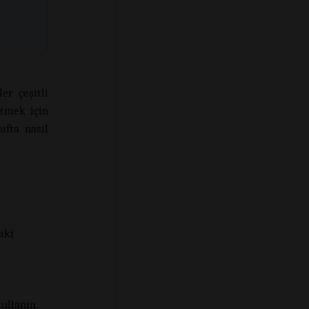
er çeşitli
etmek için
ıfta nasıl
aki
kullanın.