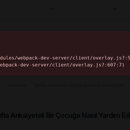
Kurumlar
Makaleler
Profesyoneller
Bilgi
İ
ELER
›
Makaleler
›
Sınıfta Anksiyeteli Bir Çocuğa Nasıl Yardım Edili…
ıfta Anksiyeteli Bir Çocuğa Nasıl Yardım Edi