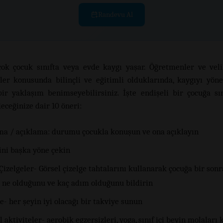
Randevu Al
çok çocuk sınıfta veya evde kaygı yaşar. Öğretmenler ve velil
er konusunda bilinçli ve eğitimli olduklarında, kaygıyı yön
bir yaklaşım benimseyebilirsiniz. İşte endişeli bir çocuğa sın
eceğinize dair 10 öneri:
a / açıklama: durumu çocukla konuşun ve ona açıklayın
ini başka yöne çekin
Çizelgeler- Görsel çizelge tahtalarını kullanarak çocuğa bir sonr
 ne olduğunu ve kaç adım olduğunu bildirin
- her şeyin iyi olacağı bir takviye sunun
l aktiviteler- aerobik egzersizleri, yoga, sınıf içi beyin molaları 