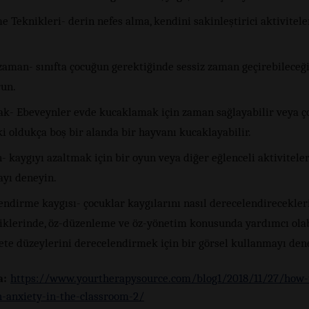
 Teknikleri- derin nefes alma, kendini sakinleştirici aktivitele
zaman- sınıfta çocuğun gerektiğinde sessiz zaman geçirebileceği
run.
ak- Ebeveynler evde kucaklamak için zaman sağlayabilir veya ç
ki oldukça boş bir alanda bir hayvanı kucaklayabilir.
- kaygıyı azaltmak için bir oyun veya diğer eğlenceli aktiviteler
yı deneyin.
endirme kaygısı- çocuklar kaygılarını nasıl derecelendirecekler
iklerinde, öz-düzenleme ve öz-yönetim konusunda yardımcı olabi
ete düzeylerini derecelendirmek için bir görsel kullanmayı den
a:
https://www.yourtherapysource.com/blog1/2018/11/27/how-
h-anxiety-in-the-classroom-2/