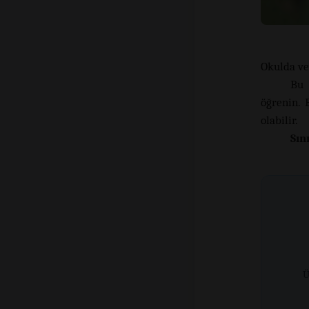
Okulda ve
Bu 
öğrenin. 
olabilir.
Sın
Ü