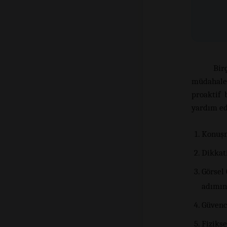
Bir
müdahalel
proaktif 
yardım ed
Konuşm
Dikkat
Görsel 
adımın
Güvence
Fizikse